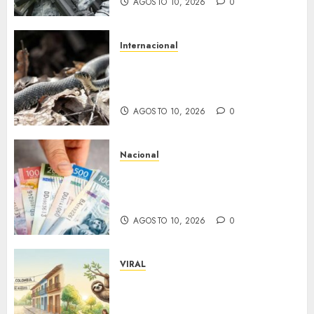
AGOSTO 10, 2026
0
Internacional
Fallecen tres estudiantes tras
ataque de una serpiente en
internado de India
AGOSTO 10, 2026
0
Nacional
¿Qué pasa si pagas con un
billete falso? Estas son las
sanciones en México
AGOSTO 10, 2026
0
VIRAL
Día Mundial de la Pereza: una
celebración que reivindica el
derecho al descanso