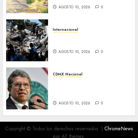
AGOSTO 10, 2026
0
Internacional
Terremoto deja al menos 22
muertos
AGOSTO 10, 2026
0
CDMX
Nacional
‘He hecho a gobernadores y
jueces’, dice Ricardo Monreal
a sus alumnos de la UNAM
AGOSTO 10, 2026
0
Copyright © Todos los derechos reservados.
|
ChromeNews
por AF themes.