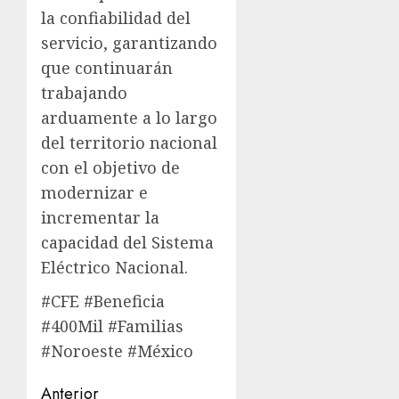
la confiabilidad del
servicio, garantizando
que continuarán
trabajando
arduamente a lo largo
del territorio nacional
con el objetivo de
modernizar e
incrementar la
capacidad del Sistema
Eléctrico Nacional.
#CFE #Beneficia
#400Mil #Familias
#Noroeste #México
Navegación
Anterior