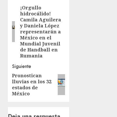
de
¡Orgullo
Entrada
hidrocálido!
anterior:
entradas
Camila Aguilera
y Daniela López
representarán a
México en el
Mundial Juvenil
de Handball en
Rumania
Siguiente
Pronostican
Siguiente
lluvias en los 32
entrada:
estados de
México
Deja una respuesta