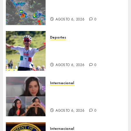
desplazará sobre el sureste
mexicano
AGOSTO 6, 2026
0
Deportes
Isaac del Toro asegura su
futuro: renueva con UAE Team
Emirates hasta 2031
AGOSTO 6, 2026
0
Internacional
Emma Coronel, de esposa de
narco a prisión; ahora es
tiktoker
AGOSTO 6, 2026
0
Internacional