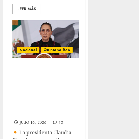
LEER MÁS
Nacional
Quintana Roo
Sheinbaum
revisará en Tulum
acceso al Parque
del Jaguar, sargazo
y Tren Maya de
carga
JULIO 16, 2026
13
La presidenta Claudia