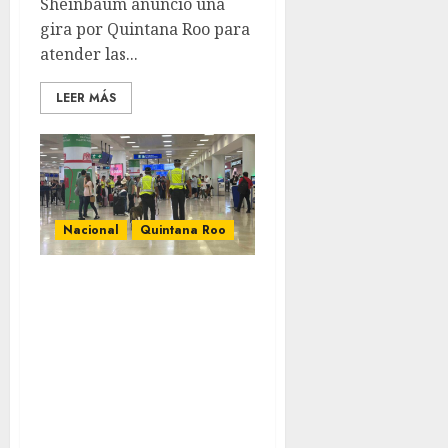
Sheinbaum anunció una
gira por Quintana Roo para
atender las...
LEER MÁS
Nacional
Quintana Roo
Binomio canino
detecta más de 12
kilos de aparente
cocaína en el
Aeropuerto de
Cancún