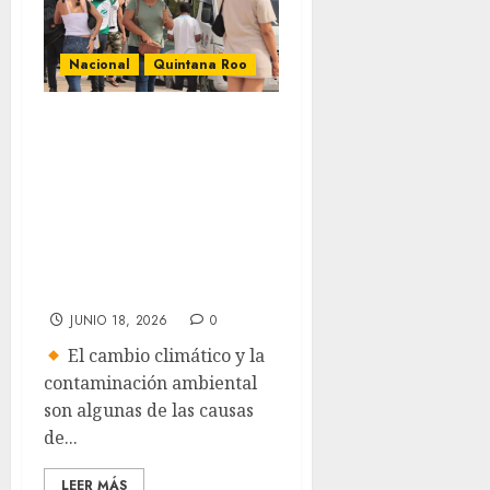
Nacional
Quintana Roo
Alertan por
aumento
acelerado de
alergias debido al
clima en Quintana
Roo
JUNIO 18, 2026
0
El cambio climático y la
contaminación ambiental
son algunas de las causas
de...
LEER MÁS