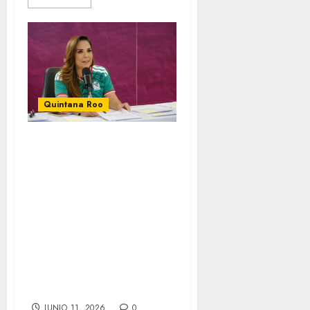
Quintana Roo
Mara Lezama
invita a vivir el
Mundial en
familia con los
“Fut Fest”
completamente
gratuitos en
Quintana Roo
JUNIO 11, 2026
0