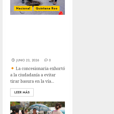
Nacional
Quintana Roo
Aguakan llama a
mantener limpias
las alcantarillas
ante la temporada
de huracanes
JUNIO 23, 2026
0
La concesionaria exhortó
a la ciudadanía a evitar
tirar basura en la vía...
LEER MÁS