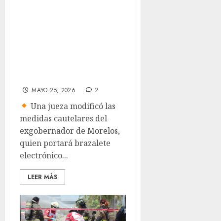
Sergio Estrada
Cajigal deja
prisión y seguirá
proceso en arresto
domiciliario en
Cancún
MAYO 25, 2026
2
Una jueza modificó las
medidas cautelares del
exgobernador de Morelos,
quien portará brazalete
electrónico...
LEER MÁS