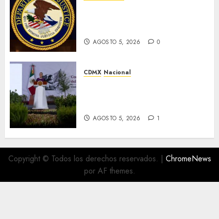
EU ofrece más de 100 mdd por
líderes del CJNG y presenta
nuevos cargos
AGOSTO 5, 2026
0
CDMX
Nacional
Sheinbaum convoca a Jornada
Nacional de Reforestación el 9
de agosto
AGOSTO 5, 2026
1
Copyright © Todos los derechos reservados.
|
ChromeNews
por AF themes.