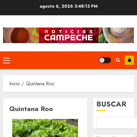
Saltar
agosto 6, 2026
3:48:13 PM
al
contenido
Menú
principal
Inicio
Quintana Roo
BUSCAR
Quintana Roo