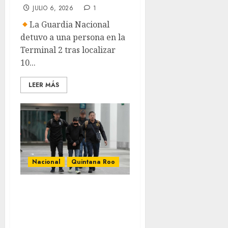
JULIO 6, 2026
1
La Guardia Nacional
detuvo a una persona en la
Terminal 2 tras localizar
10...
LEER MÁS
Nacional
Quintana Roo
Detienen en
Cancún a Brian
Isaí “N” por