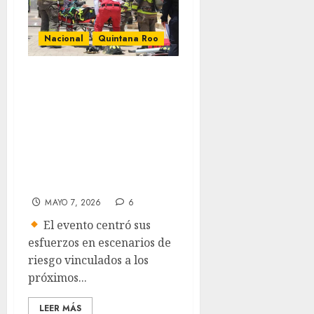
Nacional
Quintana Roo
Quintana Roo
refuerza
seguridad rumbo
al Mundial con
Simulacro
Nacional
MAYO 7, 2026
6
El evento centró sus
esfuerzos en escenarios de
riesgo vinculados a los
próximos...
LEER MÁS