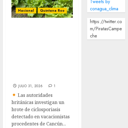
Tweets by
conagua_clima
Nacional
Quintana Roo
https://twitter.co
Reino Unido emite
m/PiratasCampe
alerta sanitaria
che
hacia México tras
aumento de
cuadros de diarrea
explosiva en
turistas
JULIO 31, 2026
1
Las autoridades
británicas investigan un
brote de ciclosporiasis
detectado en vacacionistas
procedentes de Cancún...