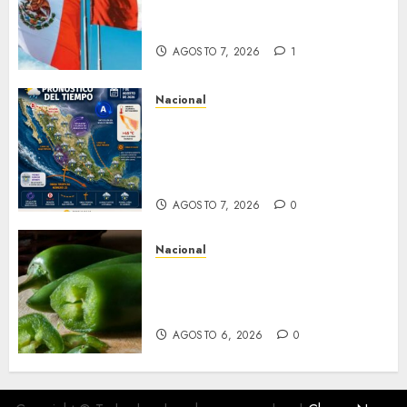
reanudan relaciones
diplomáticas
AGOSTO 7, 2026
1
Nacional
Pronostican chubascos y
lluvias fuertes en la mayor
parte de la República
Mexicana
AGOSTO 7, 2026
0
Nacional
Alerta en EE.UU. por brote de
salmonela ligado a jalapeños
mexicanos; reportan 345 casos
AGOSTO 6, 2026
0