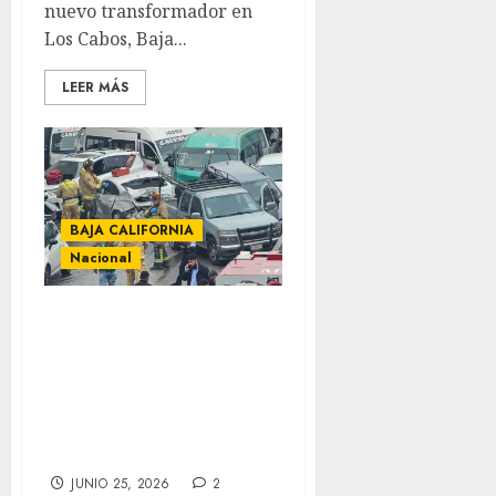
nuevo transformador en
Los Cabos, Baja...
LEER MÁS
BAJA CALIFORNIA
Nacional
Carambola de 34
vehículos paraliza
importante
vialidad de
Tijuana
JUNIO 25, 2026
2