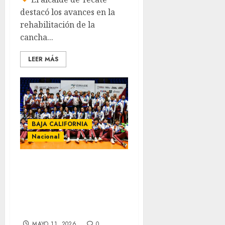
destacó los avances en la
rehabilitación de la
cancha...
LEER MÁS
BAJA CALIFORNIA
Nacional
Baja California
conquista tres
oros en
basquetbol
MAYO 11, 2026
0