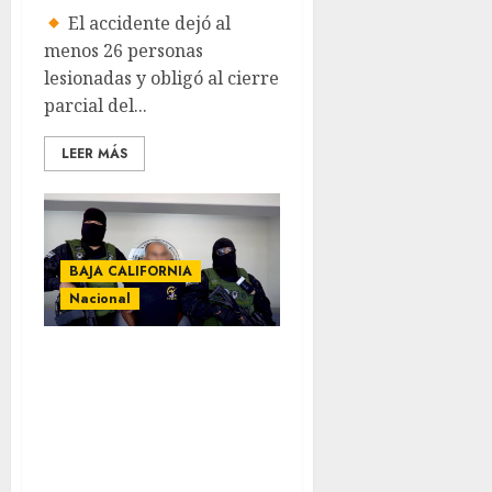
El accidente dejó al
menos 26 personas
lesionadas y obligó al cierre
parcial del...
LEER MÁS
BAJA CALIFORNIA
Nacional
Cae “El Rodilla”,
presunto
integrante de “Los
Rusos”, tras
hallazgo de fosas