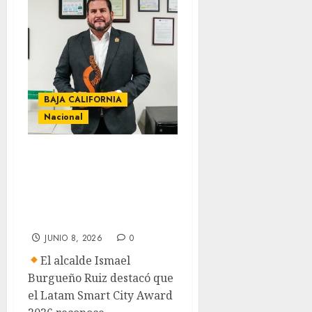
BAJA CALIFORNIA
Nacional
Tijuana gana
premio
internacional por
innovación digital
JUNIO 8, 2026
0
El alcalde Ismael
Burgueño Ruiz destacó que
el Latam Smart City Award