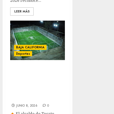
2026 reconoce...
LEER MÁS
BAJA CALIFORNIA
Deportes
Román Cota
impulsa rescate de
espacios
deportivos rumbo
al Mundial 2026
JUNIO 8, 2026
0
El alcalde de Tecate