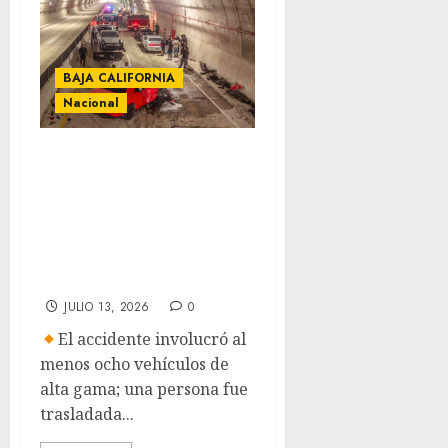
BAJA CALIFORNIA
Nacional
Chocan autos
deportivos en
carambola dentro
de túnel de
Tijuana
JULIO 13, 2026
0
El accidente involucró al
menos ocho vehículos de
alta gama; una persona fue
trasladada...