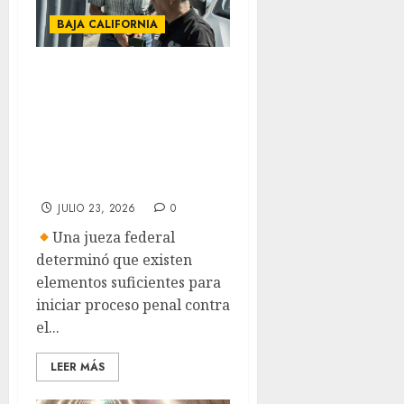
BAJA CALIFORNIA
Vinculan a
proceso a Ernesto
Ruffo por
presunto
huachicol fiscal
JULIO 23, 2026
0
Una jueza federal
determinó que existen
elementos suficientes para
iniciar proceso penal contra
el...
LEER MÁS