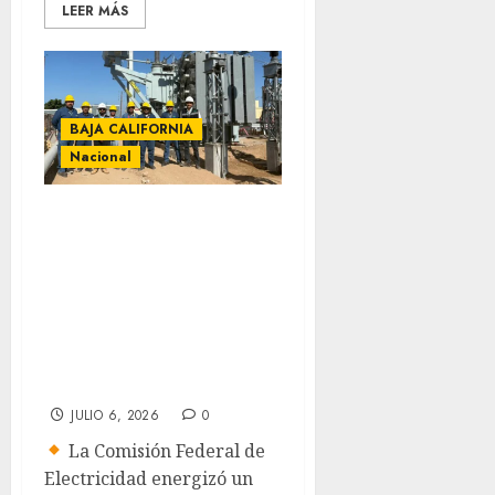
LEER MÁS
BAJA CALIFORNIA
Nacional
Feliz noticia de la
CFE que beneficia
a 400 mil familias
del noroeste de
México a partir de
julio 2026
JULIO 6, 2026
0
La Comisión Federal de
Electricidad energizó un