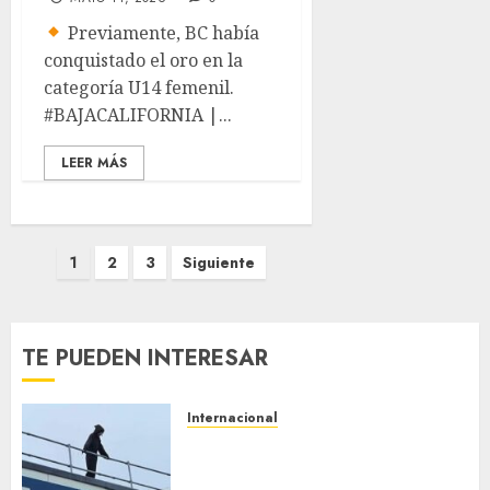
Previamente, BC había
conquistado el oro en la
categoría U14 femenil.
#BAJACALIFORNIA |...
LEER MÁS
Paginación
1
2
3
Siguiente
de
entradas
TE PUEDEN INTERESAR
Internacional
Multan a un joven de 26 años
por subirse al tejado de un