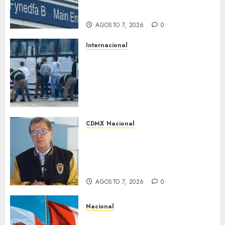
hospital disfrazado de «La
Muerte» en Gales
AGOSTO 7, 2026
0
Internacional
EE. UU. busca contratar a
privados para rastrear y
cobrar multas a migrantes
deportados en México y
Centroamérica
AGOSTO 7, 2026
0
CDMX
Nacional
Ricardo Monreal pide cerrar
filas con la presidenta Claudia
Sheinbaum tras frenar
exportación de aguacate
AGOSTO 7, 2026
0
Nacional
Gobiernos de México y Perú