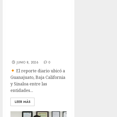
Seguridad
presume cifra más
baja de homîcîdîos
dolosos en la
administración de
Claudia
Sheinbaum
JUNIO 8, 2026
0
El reporte diario ubicó a
Guanajuato, Baja California
y Sinaloa entre las
entidades...
LEER MÁS