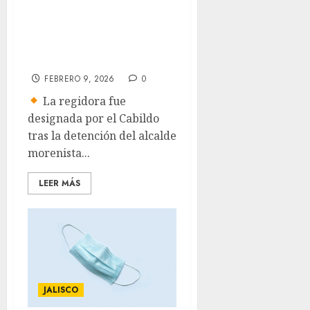
como alcaldesa
interina de
Tequila, Jalisco
FEBRERO 9, 2026
0
La regidora fue
designada por el Cabildo
tras la detención del alcalde
morenista...
LEER MÁS
JALISCO