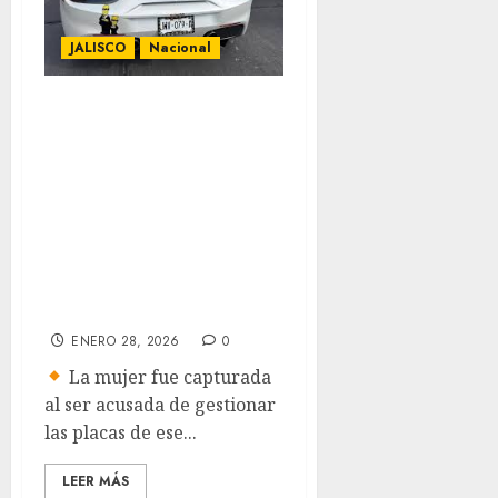
JALISCO
Nacional
Detienen a
funcionaria de
Jalisco que
emplacó un
Ferrari robado en
EU y requerido en
Morelia
ENERO 28, 2026
0
La mujer fue capturada
al ser acusada de gestionar
las placas de ese...
LEER MÁS