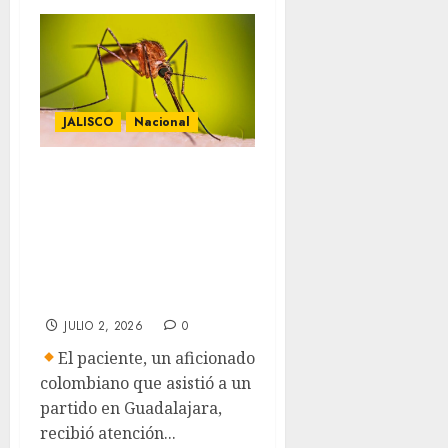
JALISCO
Nacional
Detectan caso
importado de
malaria en Jalisco
durante el
Mundial 2026
JULIO 2, 2026
0
El paciente, un aficionado
colombiano que asistió a un
partido en Guadalajara,
recibió atención...