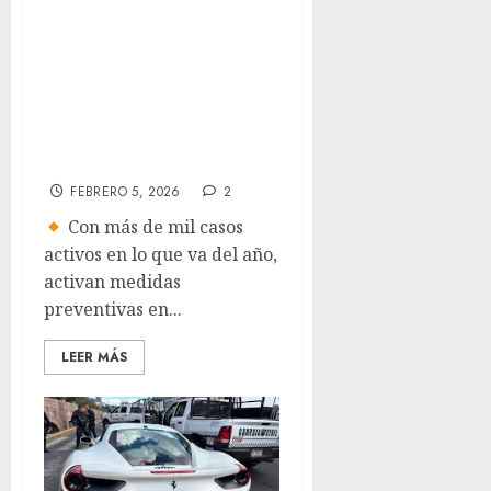
Jalisco establece
uso obligatorio de
cubrebocas en
escuelas por brote
de sarampión
FEBRERO 5, 2026
2
Con más de mil casos
activos en lo que va del año,
activan medidas
preventivas en...
LEER MÁS