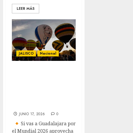
LEER MÁS
JALISCO
Nacional
Fiesta
Mundialista y del
Globo en un
pueblo mágico de
Jalisco
JUNIO 17, 2026
0
Si vas a Guadalajara por
el Mundial 2026 aprovecha