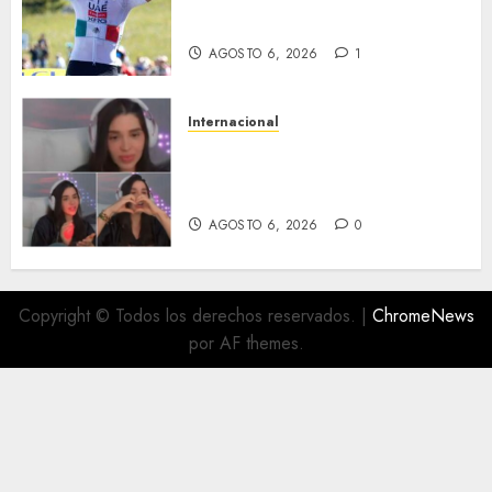
futuro: renueva con UAE Team
Emirates hasta 2031
AGOSTO 6, 2026
1
Internacional
Emma Coronel, de esposa de
narco a prisión; ahora es
tiktoker
AGOSTO 6, 2026
0
Copyright © Todos los derechos reservados.
|
ChromeNews
por AF themes.