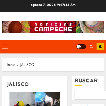
Saltar
agosto 7, 2026
9:27:44 AM
al
contenido
Menú
principal
Inicio
JALISCO
BUSCAR
JALISCO