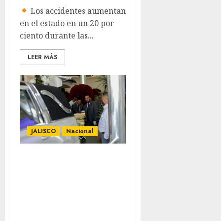
Los accidentes aumentan
en el estado en un 20 por
ciento durante las...
LEER MÁS
JALISCO
Nacional
Sepelio de “El
Mencho”: En un
ataúd dorado, con
música de banda y
grúas con coronas