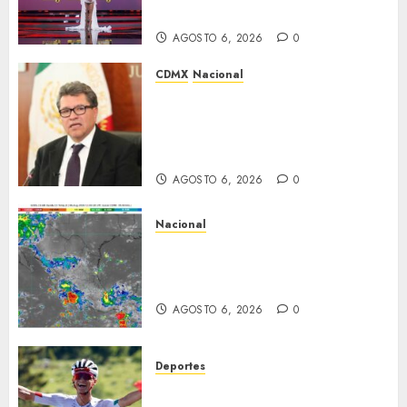
segunda semana
AGOSTO 6, 2026
0
CDMX
Nacional
Ricardo Monreal confía en que
la UNAM retome la
normalidad e inicie el
semestre mediante el diálogo
AGOSTO 6, 2026
0
Nacional
La onda tropical número 25 se
desplazará sobre el sureste
mexicano
AGOSTO 6, 2026
0
Deportes
Isaac del Toro asegura su