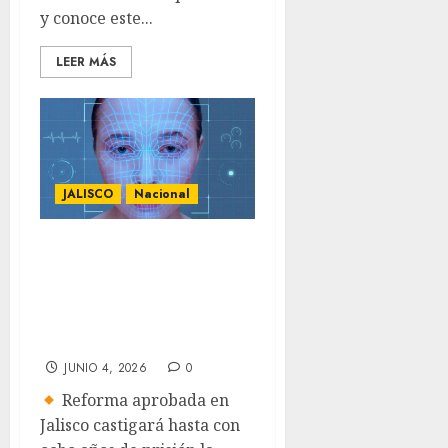
y conoce este...
LEER MÁS
JALISCO
Nacional
Advierten cárcel
por crear
contenido sexual
con IA
JUNIO 4, 2026
0
Reforma aprobada en
Jalisco castigará hasta con