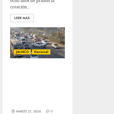
ocho años de prisión la
creación...
LEER MÁS
JALISCO
Nacional
Llaman a prevenir
accidentes
durante
temporada
vacacional en
Jalisco
MARZO 21, 2026
0