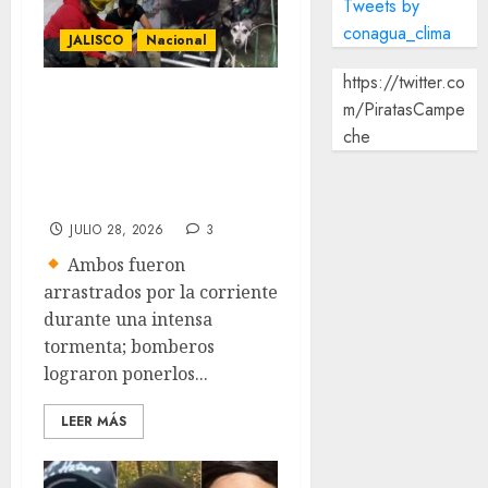
Tweets by
conagua_clima
JALISCO
Nacional
https://twitter.co
Rescatan a
m/PiratasCampe
hombre y su perro
che
de canal pluvial
en Guadalajara
JULIO 28, 2026
3
Ambos fueron
arrastrados por la corriente
durante una intensa
tormenta; bomberos
lograron ponerlos...
LEER MÁS