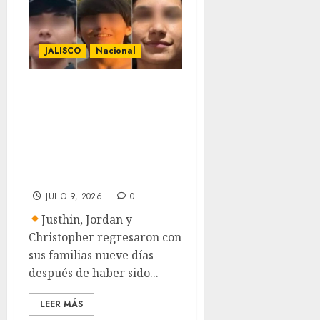
JALISCO
Nacional
Localizan con vida
a tres adolescentes
desaparecidos tras
su graduación en
Jalisco
JULIO 9, 2026
0
Justhin, Jordan y
Christopher regresaron con
sus familias nueve días
después de haber sido...
LEER MÁS