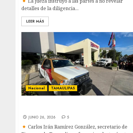
La jueza instruyó a las partes a no revelar
detalles de la diligencia...
LEER MÁS
Nacional
TAMAULIPAS
Definirán esquema para seguros contra los
desastres naturales
JUNIO 26, 2026
5
Carlos Irán Ramírez González, secretario de