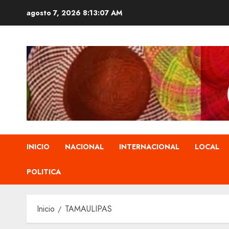
Saltar
agosto 7, 2026
8:13:08 AM
al
contenido
INICIO
NACIONAL
INTERNACIONAL
LOCAL
POLITICA
Inicio
TAMAULIPAS