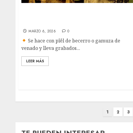
México otorga protección legal a una prenda
de cuero icónica de Tamaulipas: La Cuera
Tamaulipeca
MARZO 6, 2026
0
Se hace con pîêl de becerro o gamuza de
venado y lleva grabados...
LEER MÁS
Paginación
1
2
3
de
entradas
TE PUEDEN INTERESAR