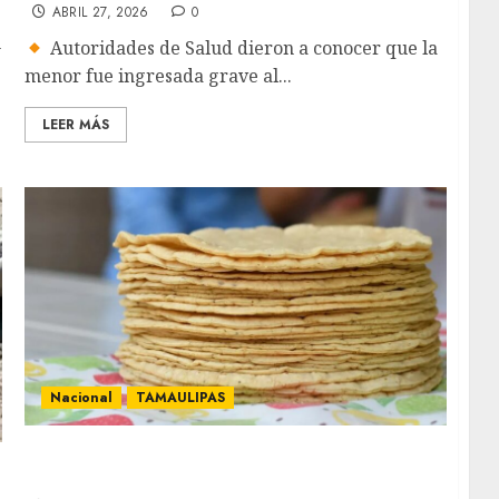
ABRIL 27, 2026
0
n
Autoridades de Salud dieron a conocer que la
menor fue ingresada grave al...
LEER MÁS
Nacional
TAMAULIPAS
Profeco responde al tema de multas por
vender tortillas en hielera