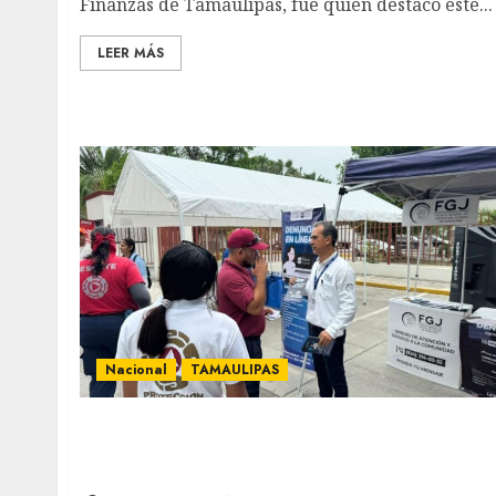
Finanzas de Tamaulipas, fue quien destacó este...
LEER MÁS
Nacional
TAMAULIPAS
La Fiscalía de Tamaulipas Promueve la
Prevención del Delito en el 20° Gran Torneo
de Pesca de la Guapota 2026