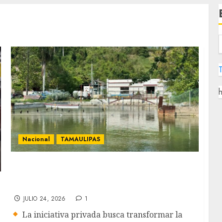
h
Nacional
TAMAULIPAS
Arranca el Proyecto Génesis, industriales del
sur de Tamaulipas buscan reducir la
dependencia del sistema lagunario
JULIO 24, 2026
1
La iniciativa privada busca transformar la