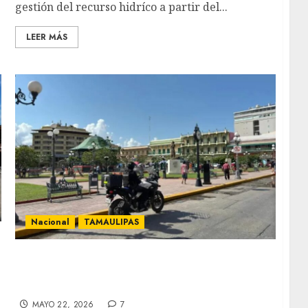
gestión del recurso hidríco a partir del...
LEER MÁS
Nacional
TAMAULIPAS
Tamaulipas logra la mayor mejora en paz
del país y entra al top 10 nacional: Índice de
Paz México 2026
MAYO 22, 2026
7