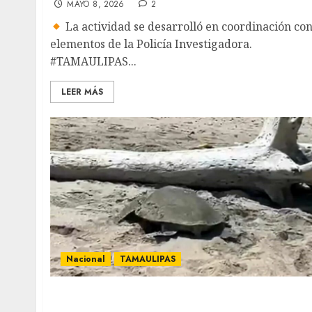
MAYO 8, 2026
2
La actividad se desarrolló en coordinación co
elementos de la Policía Investigadora.
#TAMAULIPAS...
LEER MÁS
Nacional
TAMAULIPAS
Arriban tortugas a playas de Tamaulipas en
medio de derrame