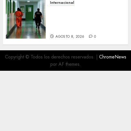
Internacional
Estafan con mil 800 dólares a
familiares de migrantes
detenidos en Estados Unidos;
prometen liberarlos
AGOSTO 8, 2026
0
Copyright © Todos los derechos reservados.
|
ChromeNews
por AF themes.