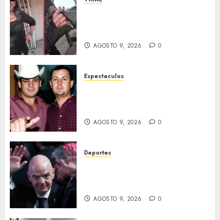
Adulta mayor se vuelve viral
tras insultar y arrebatar
celular a repartidor
AGOSTO 9, 2026
0
Espectaculos
Familia de Valentín Elizalde
revela nuevo peritaje a casi 20
años de su homîcîdîo
AGOSTO 9, 2026
0
Deportes
FIFA denuncia intentos para
debilitar a Infantino y al
propio organismo
AGOSTO 9, 2026
0