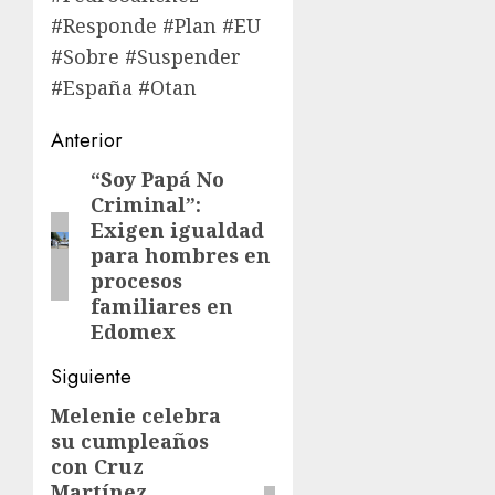
#Responde #Plan #EU
#Sobre #Suspender
#España #Otan
Navegación
Anterior
de
“Soy Papá No
Entrada
Criminal”:
anterior:
entradas
Exigen igualdad
para hombres en
procesos
familiares en
Edomex
Siguiente
Melenie celebra
Siguiente
su cumpleaños
entrada:
con Cruz
Martínez,