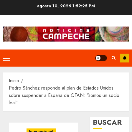
Saltar
agosto 10, 2026
1:52:26 PM
al
contenido
Menú
principal
Inicio
Pedro Sánchez responde al plan de Estados Unidos
sobre suspender a España de OTAN: “somos un socio
leal”
BUSCAR
Internacional