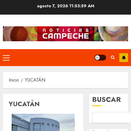
Saltar
agosto 7, 2026
11:53:59 AM
al
contenido
Menú
principal
Inicio
YUCATÁN
BUSCAR
YUCATÁN