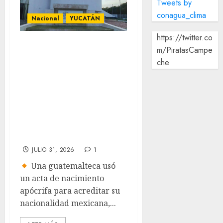
Tweets by
conagua_clima
Nacional
YUCATÁN
https://twitter.co
Vinculan a
m/PiratasCampe
extranjera por uso
che
de acta de
nacimiento falsa
en trámite de
refugio en
Yucatán
JULIO 31, 2026
1
Una guatemalteca usó
un acta de nacimiento
apócrifa para acreditar su
nacionalidad mexicana,...