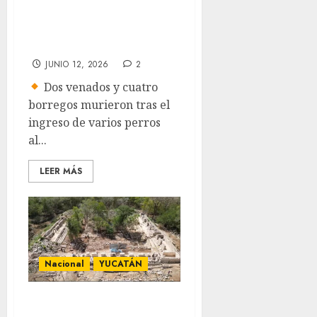
zoológico de
Mérida y mata a
seis animales
JUNIO 12, 2026
2
Dos venados y cuatro
borregos murieron tras el
ingreso de varios perros
al...
LEER MÁS
Nacional
YUCATÁN
Revelan