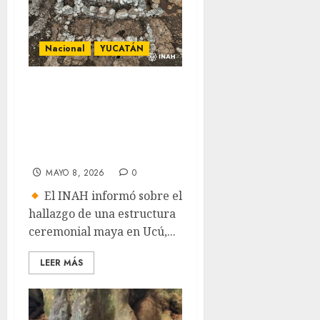
Nacional
YUCATÁN
Descubren
estructura
ceremonial de más
de mil años
MAYO 8, 2026
0
El INAH informó sobre el
hallazgo de una estructura
ceremonial maya en Ucú,...
LEER MÁS