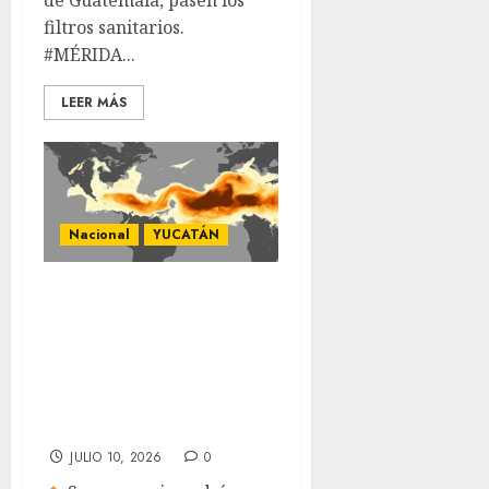
filtros sanitarios.
#MÉRIDA...
LEER MÁS
Nacional
YUCATÁN
Polvo del Sahara
teñirá de rojo los
atardeceres de
Yucatán este fin de
semana
JULIO 10, 2026
0