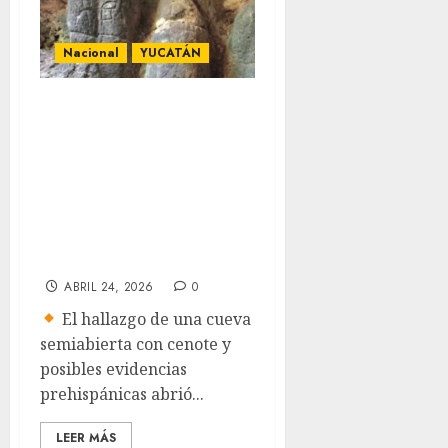
Nacional
YUCATÁN
Exploradores
descubren cueva
con cenote y
vestigios
arqueológicos en
Yucatán
ABRIL 24, 2026
0
El hallazgo de una cueva
semiabierta con cenote y
posibles evidencias
prehispánicas abrió...
LEER MÁS