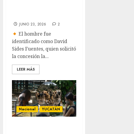
para campañas
políticas
JUNIO 23, 2026
2
El hombre fue
identificado como David
Sides Fuentes, quien solicitó
la concesión la...
LEER MÁS
Nacional
YUCATÁN
Jauría irrumpe en