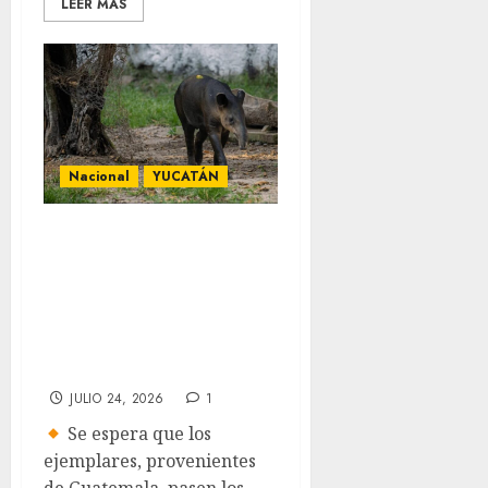
LEER MÁS
Nacional
YUCATÁN
Santuario del
Tapir en Kinchil,
Yucatán, podría
concretarse a
finales de año
JULIO 24, 2026
1
Se espera que los
ejemplares, provenientes
de Guatemala, pasen los