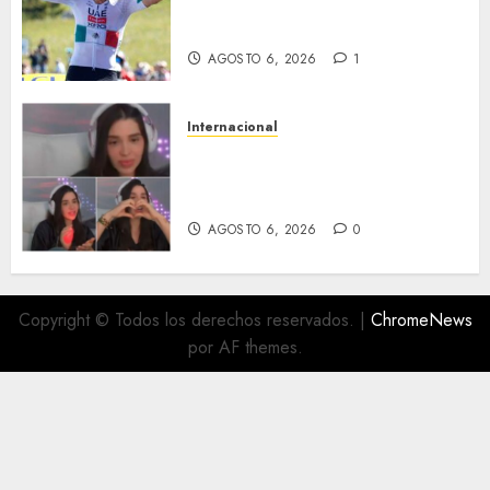
futuro: renueva con UAE Team
Emirates hasta 2031
AGOSTO 6, 2026
1
Internacional
Emma Coronel, de esposa de
narco a prisión; ahora es
tiktoker
AGOSTO 6, 2026
0
Copyright © Todos los derechos reservados.
|
ChromeNews
por AF themes.