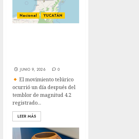
Nacional
YUCATÁN
Nuevo sismo de
magnitud 3.6
sacude la zona de
Ticul, Yucatán
JUNIO 9, 2026
0
El movimiento telúrico
ocurrió un día después del
temblor de magnitud 4.2
registrado...
LEER MÁS