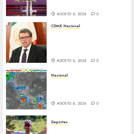
segunda semana
AGOSTO 6, 2026
0
CDMX
Nacional
Ricardo Monreal confía en que
la UNAM retome la
normalidad e inicie el
semestre mediante el diálogo
AGOSTO 6, 2026
0
Nacional
La onda tropical número 25 se
desplazará sobre el sureste
mexicano
AGOSTO 6, 2026
0
Deportes
Isaac del Toro asegura su