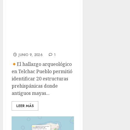
campamento maya
de mil 500 años en
Yucatán;
sobrevivían
gracias a los
recursos del mar
JUNIO 9, 2026
1
El hallazgo arqueológico
en Telchac Pueblo permitió
identificar 20 estructuras
prehispánicas donde
antiguos mayas...
LEER MÁS