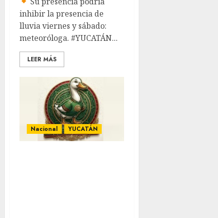
Su presencia podría
inhibir la presencia de
lluvia viernes y sábado:
meteoróloga. #YUCATÁN...
LEER MÁS
Nacional
YUCATÁN
Intentan registrar
en Yucatán marca
del «Pato Merlín»
ante el IMPI;
buscan usarla