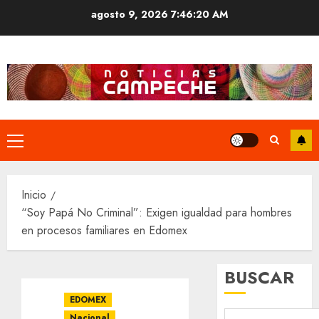
Saltar
agosto 9, 2026
7:46:21 AM
al
contenido
Menú
principal
Inicio
“Soy Papá No Criminal”: Exigen igualdad para hombres
en procesos familiares en Edomex
BUSCAR
EDOMEX
Nacional