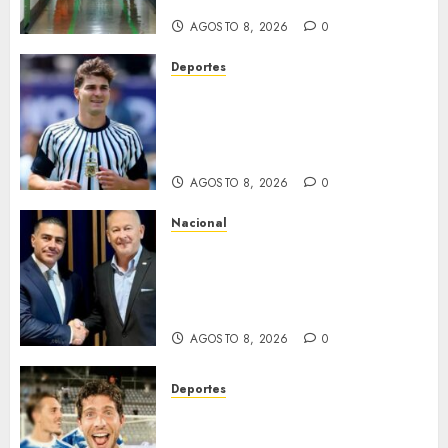
prometen liberarlos
AGOSTO 8, 2026
0
Deportes
¿Se queda en el Atlético de
Madrid? ‘Cholo’ Simeone
responde contundente sobre
el futuro de Julián Álvarez
AGOSTO 8, 2026
0
Nacional
Ronald Johnson destaca
cooperación entre México y EU
para la seguridad en región
aguacatera de Michoacán
AGOSTO 8, 2026
0
Deportes
Sergi Roberto ficha por Los
Ángeles Galaxy como agente