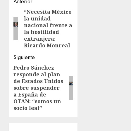
Navegación
Anterior
de
“Necesita México
Entrada
la unidad
anterior:
entradas
nacional frente a
la hostilidad
extranjera:
Ricardo Monreal
Siguiente
Pedro Sánchez
Siguiente
responde al plan
entrada:
de Estados Unidos
sobre suspender
a España de
OTAN: “somos un
socio leal”