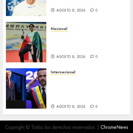
libre hasta 2028
AGOSTO 8, 2026
0
Nacional
Estudiante de la UNAM gana el
mundial universitario de Go
en China
AGOSTO 8, 2026
0
Internacional
Estados Unidos destinará mil
millones de dólares a
Colombia para reforzar
seguridad
AGOSTO 8, 2026
0
Copyright © Todos los derechos reservados.
|
ChromeNews