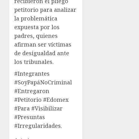
recibieron el pliego
petitorio para analizar
la problemática
expuesta por los
padres, quienes
afirman ser víctimas
de desigualdad ante
los tribunales.
#Integrantes
#SoyPapáNoCriminal
#Entregaron
#Petitorio #Edomex
#Para #Visibilizar
#Presuntas
#Irregularidades.