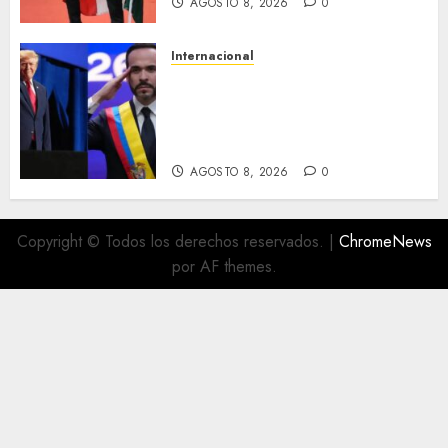
AGOSTO 8, 2026
0
Internacional
Estados Unidos destinará mil
millones de dólares a
Colombia para reforzar
seguridad
AGOSTO 8, 2026
0
Copyright © Todos los derechos reservados.
|
ChromeNews
por AF themes.