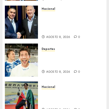
Nacional
Ronald Johnson destaca
cooperación entre México y EU
para la seguridad en región
aguacatera de Michoacán
AGOSTO 8, 2026
0
Deportes
Sergi Roberto ficha por Los
Ángeles Galaxy como agente
libre hasta 2028
AGOSTO 8, 2026
0
Nacional
Estudiante de la UNAM gana el
mundial universitario de Go
en China