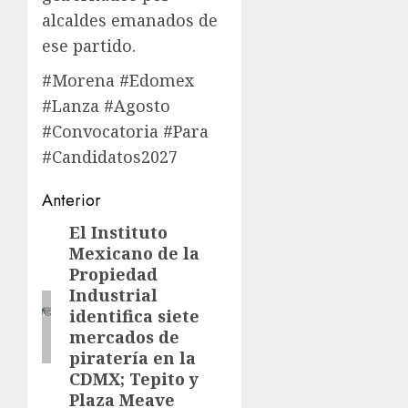
alcaldes emanados de
ese partido.
#Morena #Edomex
#Lanza #Agosto
#Convocatoria #Para
#Candidatos2027
Navegación
Anterior
de
El Instituto
Entrada
Mexicano de la
anterior:
entradas
Propiedad
Industrial
identifica siete
mercados de
piratería en la
CDMX; Tepito y
Plaza Meave