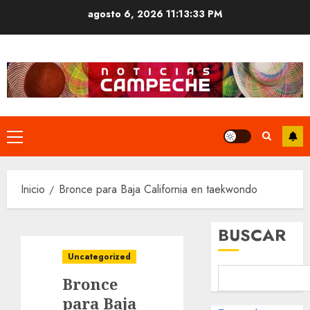
Saltar
agosto 6, 2026
11:13:33 PM
al
contenido
Menú
principal
Inicio
Bronce para Baja California en taekwondo
BUSCAR
Uncategorized
Bronce
para Baja