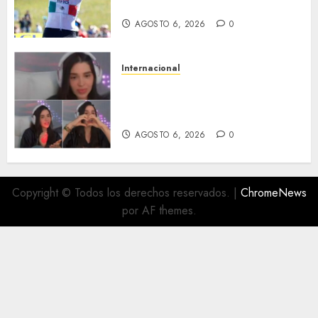
Emirates hasta 2031
AGOSTO 6, 2026
0
Internacional
Emma Coronel, de esposa de
narco a prisión; ahora es
tiktoker
AGOSTO 6, 2026
0
Copyright © Todos los derechos reservados.
|
ChromeNews
por AF themes.