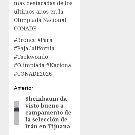
más destacadas de los
últimos años en la
Olimpiada Nacional
CONADE.
#Bronce #Para
#BajaCalifornia
#Taekwondo
#Olimpiada #Nacional
#CONADE2026
Navegación
Anterior
de
Sheinbaum da
Entrada
visto bueno a
anterior:
entradas
campamento de
la selección de
Irán en Tijuana