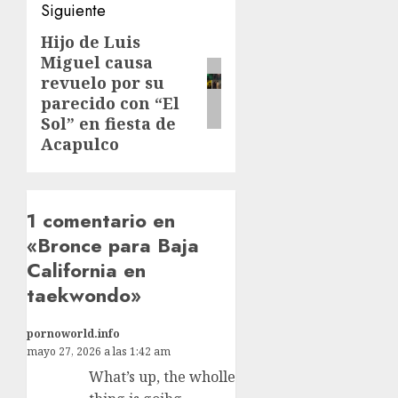
Siguiente
Hijo de Luis
Siguiente
Miguel causa
entrada:
revuelo por su
parecido con “El
Sol” en fiesta de
Acapulco
1 comentario en
«
Bronce para Baja
California en
taekwondo
»
pornoworld.info
mayo 27, 2026 a las 1:42 am
What’s up, the wholle