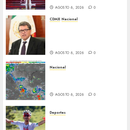
segunda semana
AGOSTO 6, 2026
0
CDMX
Nacional
Ricardo Monreal confía en que
la UNAM retome la
normalidad e inicie el
semestre mediante el diálogo
AGOSTO 6, 2026
0
Nacional
La onda tropical número 25 se
desplazará sobre el sureste
mexicano
AGOSTO 6, 2026
0
Deportes
Isaac del Toro asegura su
futuro: renueva con UAE Team