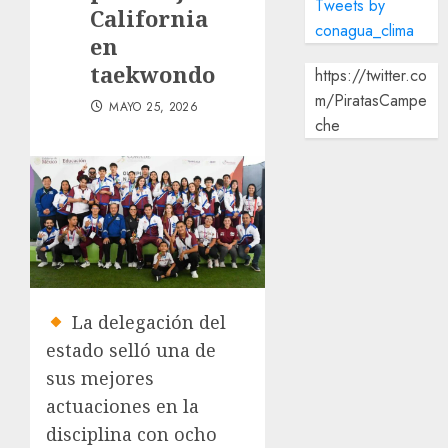
Tweets by
California
conagua_clima
en
taekwondo
https://twitter.co
m/PiratasCampe
MAYO 25, 2026
che
La delegación del
estado selló una de
sus mejores
actuaciones en la
disciplina con ocho