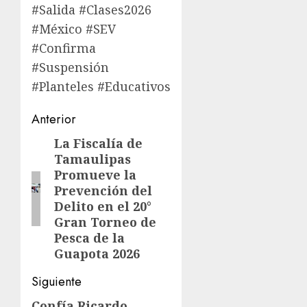
#Salida #Clases2026
#México #SEV
#Confirma
#Suspensión
#Planteles #Educativos
Navegación
Anterior
de
La Fiscalía de
Entrada
Tamaulipas
anterior:
entradas
Promueve la
Prevención del
Delito en el 20°
Gran Torneo de
Pesca de la
Guapota 2026
Siguiente
Confía Ricardo
Siguiente