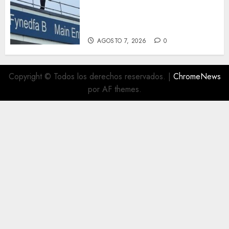
por subirse al tejado de un
hospital disfrazado de «La
Muerte» en Gales
AGOSTO 7, 2026
0
Copyright © Todos los derechos reservados.
|
ChromeNews
por AF themes.