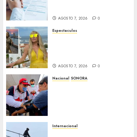
en México y pide tranquilidad
a la población
AGOSTO 7, 2026
0
Espectaculos
Yuri dice sentirse
tremendamente emocionada
sobre su estatua que le harán
en Veracruz
AGOSTO 7, 2026
0
Nacional
SONORA
Sonora inicia estrategia
nacional de salud para
migrantes con vacunación y
apoyo psicológico sin
importar su estatus
AGOSTO 7, 2026
0
Internacional
Multan a un joven de 26 años