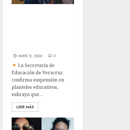
Secretaría de
Educación Pública
adelanta salida de
clases 2026 en
México
MAYO 8, 2026
0
La Secretaría de
Educación de Veracruz
confirma suspensión en
planteles educativos,
subraya que...
LEER MÁS