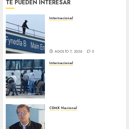
TE PUEDEN INTERESAR
Internacional
Multan a un joven de 26 años
por subirse al tejado de un
hospital disfrazado de «La
Muerte» en Gales
AGOSTO 7, 2026
0
Internacional
EE. UU. busca contratar a
privados para rastrear y
cobrar multas a migrantes
deportados en México y
Centroamérica
AGOSTO 7, 2026
0
CDMX
Nacional
Ricardo Monreal pide cerrar
filas con la presidenta Claudia
Sheinbaum tras frenar