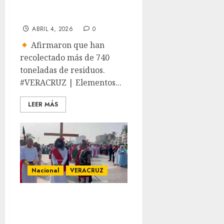
esto dijo Pemex
ABRIL 4, 2026
0
Afirmaron que han
recolectado más de 740
toneladas de residuos.
#VERACRUZ | Elementos...
LEER MÁS
Nacional
VERACRUZ
Veracruz realiza
viacrucis, para