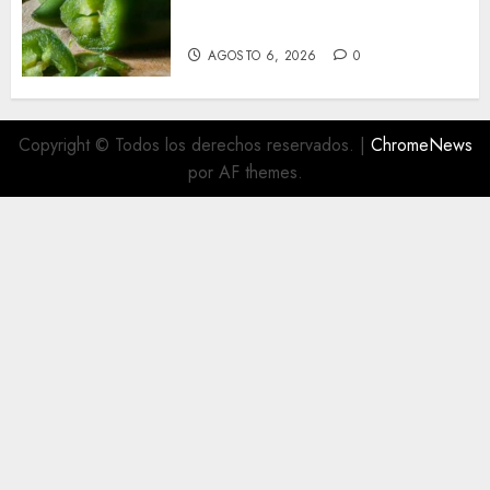
salmonela ligado a jalapeños
mexicanos; reportan 345 casos
AGOSTO 6, 2026
0
Copyright © Todos los derechos reservados.
|
ChromeNews
por AF themes.