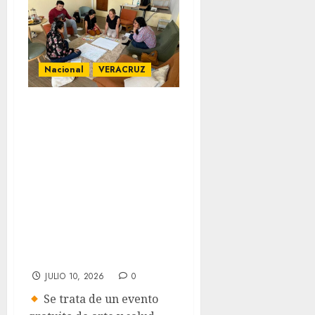
Nacional
VERACRUZ
Madres y
cuidadoras crean
el festival
‘Sembrantes MX’
en Veracruz,
contra el estigma
de la
neurodivergencia
JULIO 10, 2026
0
Se trata de un evento