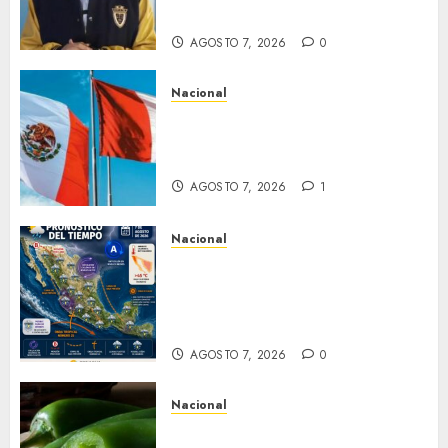
exportación de aguacate
AGOSTO 7, 2026
0
Nacional
Gobiernos de México y Perú
reanudan relaciones
diplomáticas
AGOSTO 7, 2026
1
Nacional
Pronostican chubascos y
lluvias fuertes en la mayor
parte de la República
Mexicana
AGOSTO 7, 2026
0
Nacional
Alerta en EE.UU. por brote de