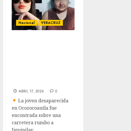
Nacional
VERACRUZ
Localizan con vida
a Grecia «N» en
Chiapas; fotos con
filtros habrían
complicado su
búsqueda
ABRIL 17, 2026
0
La joven desaparecida
en Ocozocoautla fue
encontrada sobre una
carretera rumbo a
Jiquipilas;...