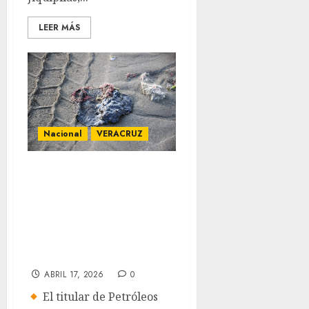
LEER MÁS
Nacional
VERACRUZ
Fuga en oleoducto
provocó derrame
de crudo en el
Golfo de México:
Pemex
ABRIL 17, 2026
0
El titular de Petróleos