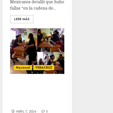
Mexicanos detalló que hubo
fallas “en la cadena de...
LEER MÁS
Nacional
VERACRUZ
Estalla pleito en
velorio de
Veracruz por
doble relación
ABRIL 7, 2026
0