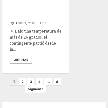
conmemorar los
últimos días de
Jesús
ABRIL 3, 2026
0
Bajo una temperatura de
más de 26 grados, el
contingente partió desde
la...
LEER MÁS
Paginación
1
2
3
4
…
6
de
Siguiente
entradas