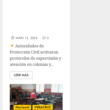
refinería de Salina
Cruz; descartan
daños en
viviendas
cercanas
MAYO 12, 2026
0
Autoridades de
Protección Civil activaron
protocolos de supervisión y
atención en colonias y...
LEER MÁS
Nacional
VERACRUZ