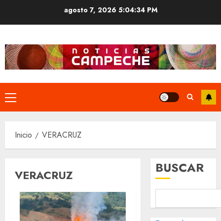
Saltar
agosto 7, 2026
5:04:35 PM
al
contenido
Menú
principal
Inicio
VERACRUZ
BUSCAR
VERACRUZ