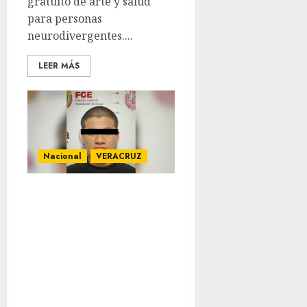
gratuito de arte y salud
para personas
neurodivergentes....
LEER MÁS
Nacional
VERACRUZ
Detienen a
presunto
implicado en el
secuestro de la
periodista Roxana
Berenice Guzmán