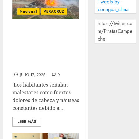
Tweets by
conagua_clima
Nacional
VERACRUZ
https://twitter.co
Organizaciones
m/PiratasCampe
civiles denuncian
che
fuga en pozo de
Pemex en
Veracruz
JULIO 17, 2026
0
Los habitantes señalan
malestares como fuertes
dolores de cabeza y náuseas
constantes debido a...
LEER MÁS