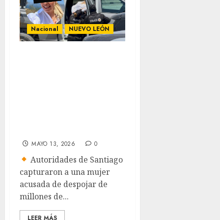
Nacional
NUEVO LEÓN
Detienen a
exempleada de
BBVA por
presunto fraude
millonario a
adultos mayores
MAYO 13, 2026
0
Autoridades de Santiago
capturaron a una mujer
acusada de despojar de
millones de...
LEER MÁS