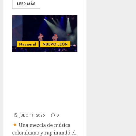
LEER MÁS
Nacional
NUEVO LEÓN
¡Cumbia, rap y
euforia! MC Davo
y La Passion
Vallenata
conquistan el Fan
Fest en Monterrey
JULIO 11, 2026
0
Una mezcla de música
colombiano y rap inundó el