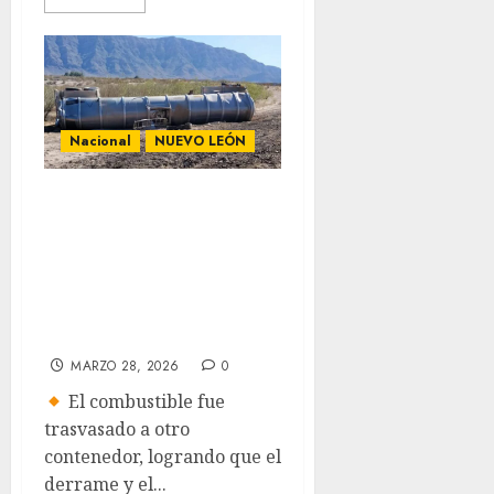
Nacional
NUEVO LEÓN
Pipa con gasolina
se desganchó y
volcó en carretera
Torreón-Saltillo;
hubo cierre vial
MARZO 28, 2026
0
El combustible fue
trasvasado a otro
contenedor, logrando que el
derrame y el...