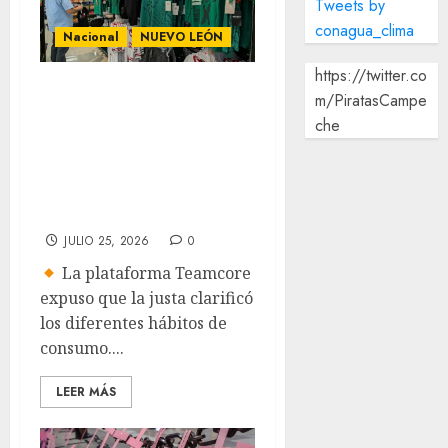
Tweets by
conagua_clima
Nacional
NUEVO LEÓN
https://twitter.co
Mundial deja
m/PiratasCampe
legado y cambios
che
en los hábitos de
compra de los
consumidores
JULIO 25, 2026
0
La plataforma Teamcore
expuso que la justa clarificó
los diferentes hábitos de
consumo....
LEER MÁS