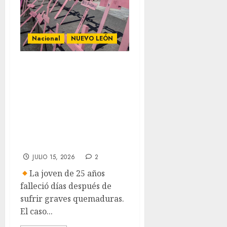
Nacional
NUEVO LEÓN
Exigen justicia
por Pamela
Yajaira tras
feminicidio que
conmocionó a
Nuevo León
JULIO 15, 2026
2
La joven de 25 años
falleció días después de
sufrir graves quemaduras.
El caso...