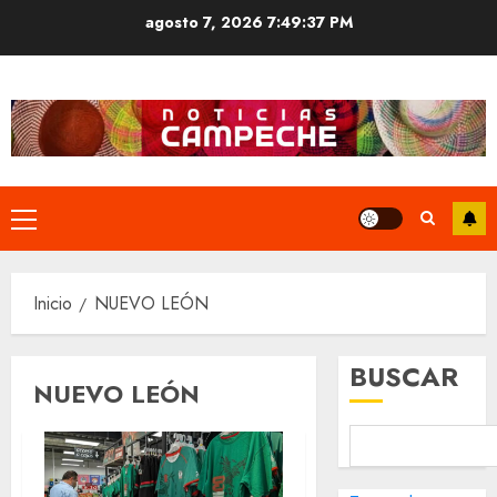
Saltar
agosto 7, 2026
7:49:37 PM
al
contenido
Menú
principal
Inicio
NUEVO LEÓN
BUSCAR
NUEVO LEÓN