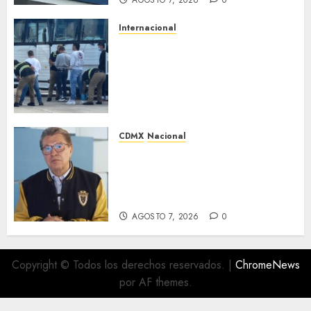
AGOSTO 7, 2026
0
Internacional
EE. UU. busca contratar a
privados para rastrear y
cobrar multas a migrantes
deportados en México y
Centroamérica
AGOSTO 7, 2026
0
CDMX
Nacional
Ricardo Monreal pide cerrar
filas con la presidenta Claudia
Sheinbaum tras frenar
exportación de aguacate
AGOSTO 7, 2026
0
Copyright © Todos los derechos reservados.
|
ChromeNews
por AF themes.