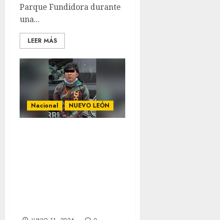
Parque Fundidora durante
una...
LEER MÁS
Nacional
NUEVO LEÓN
Influencer
acumula cuatro
denuncias por
polémicas
“bromas” en
Nuevo León