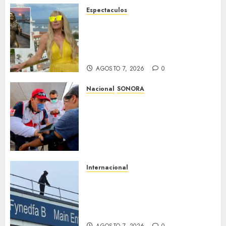
Espectaculos
Yuri dice sentirse
tremendamente emocionada
sobre su estatua que le harán
en Veracruz
AGOSTO 7, 2026
0
Nacional
SONORA
Sonora inicia estrategia
nacional de salud para
migrantes con vacunación y
apoyo psicológico sin
importar su estatus
AGOSTO 7, 2026
0
Internacional
Multan a un joven de 26 años
por subirse al tejado de un
hospital disfrazado de «La
Muerte» en Gales