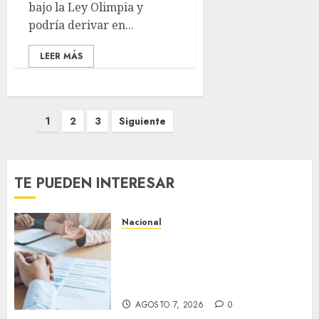
bajo la Ley Olimpia y
podría derivar en...
LEER MÁS
Paginación
1
2
3
Siguiente
de
entradas
TE PUEDEN INTERESAR
Nacional
Secretaría de Salud descarta
brote activo de ciclosporiasis
en México y pide tranquilidad
a la población
AGOSTO 7, 2026
0