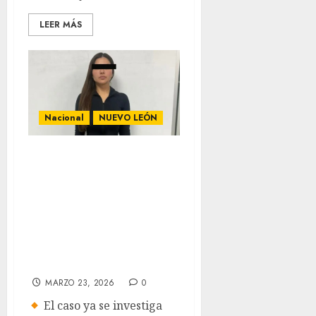
LEER MÁS
Nacional
NUEVO LEÓN
Detienen a mujer
en Guadalupe por
extorsionar a
amante de su
esposo; le exigía
300 mil pesos
MARZO 23, 2026
0
El caso ya se investiga