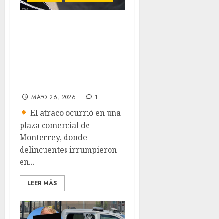
Roban joyería en
centro comercial
de Nuevo León;
estiman botín de 3
millones de pesos
MAYO 26, 2026
1
El atraco ocurrió en una
plaza comercial de
Monterrey, donde
delincuentes irrumpieron
en...
LEER MÁS