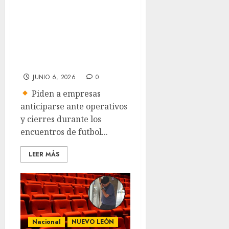
por Mundial en
Monterrey; piden
activar home
office y horarios
escalonados
JUNIO 6, 2026
0
Piden a empresas
anticiparse ante operativos
y cierres durante los
encuentros de futbol...
LEER MÁS
Nacional
NUEVO LEÓN