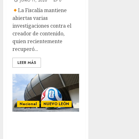
JUNIO 11, 2026
0
La Fiscalía mantiene
abiertas varias
investigaciones contra el
creador de contenido,
quien recientemente
recuperó...
LEER MÁS
Nacional
NUEVO LEÓN
Caintra da
recomendaciones