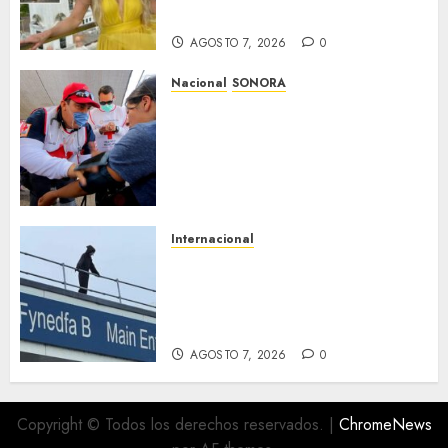
en Veracruz
AGOSTO 7, 2026
0
Nacional
SONORA
Sonora inicia estrategia
nacional de salud para
migrantes con vacunación y
apoyo psicológico sin
importar su estatus
AGOSTO 7, 2026
0
Internacional
Multan a un joven de 26 años
por subirse al tejado de un
hospital disfrazado de «La
Muerte» en Gales
AGOSTO 7, 2026
0
Copyright © Todos los derechos reservados.
|
ChromeNews