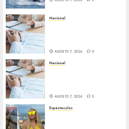
0
Nacional
Buscan prohibir la exigencia
generalizada de antecedentes
penales para obtener empleo
en México
AGOSTO 7, 2026
0
Nacional
Secretaría de Salud descarta
brote activo de ciclosporiasis
en México y pide tranquilidad
a la población
AGOSTO 7, 2026
0
Espectaculos
Yuri dice sentirse
tremendamente emocionada
sobre su estatua que le harán