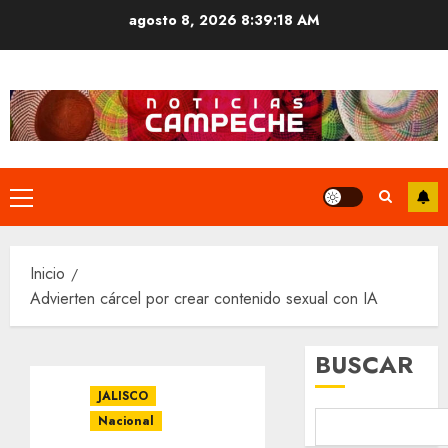
Saltar
agosto 8, 2026
8:39:18 AM
al
contenido
Menú
principal
Inicio
Advierten cárcel por crear contenido sexual con IA
BUSCAR
JALISCO
Nacional