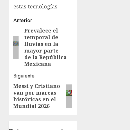
estas tecnologías.
Navegación
Anterior
de
Prevalece el
Entrada
temporal de
anterior:
entradas
lluvias en la
mayor parte
de la República
Mexicana
Siguiente
Messi y Cristiano
Siguiente
van por marcas
entrada:
históricas en el
Mundial 2026