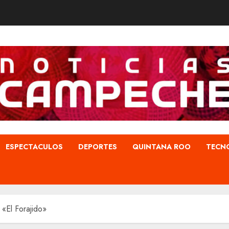
ESPECTACULOS
DEPORTES
QUINTANA ROO
TECN
«El Forajido»