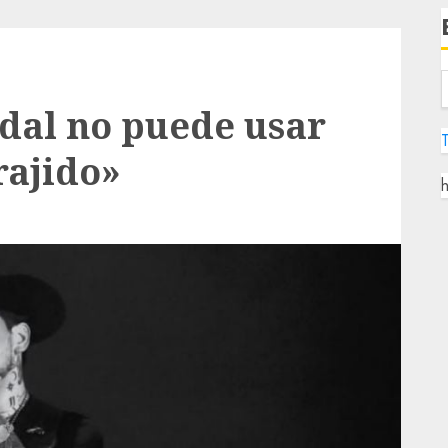
dal no puede usar
rajido»
h