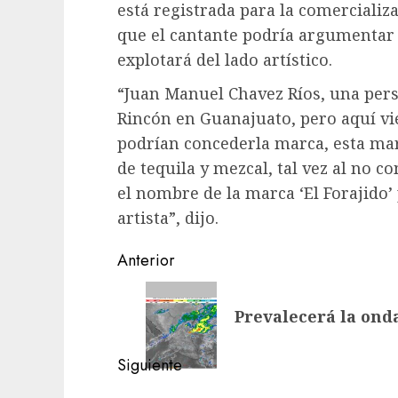
está registrada para la comercializa
que el cantante podría argumentar 
explotará del lado artístico.
“Juan Manuel Chavez Ríos, una pers
Rincón en Guanajuato, pero aquí vie
podrían concederla marca, esta mar
de tequila y mezcal, tal vez al no c
el nombre de la marca ‘El Forajido
artista”, dijo.
Navegación
Anterior
de
Entrada
Prevalecerá la ond
anterior:
entradas
Siguiente
Siguiente