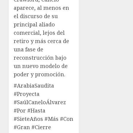
aparece, al menos en
el discurso de su
principal aliado
comercial, lejos del
retiro y más cerca de
una fase de
reconstrucción bajo
un nuevo modelo de
poder y promoción.
#ArabiaSaudita
#Proyecta
#SaúlCaneloÁlvarez
#Por #Hasta
#SieteAños #Más #Con
#Gran #Cierre