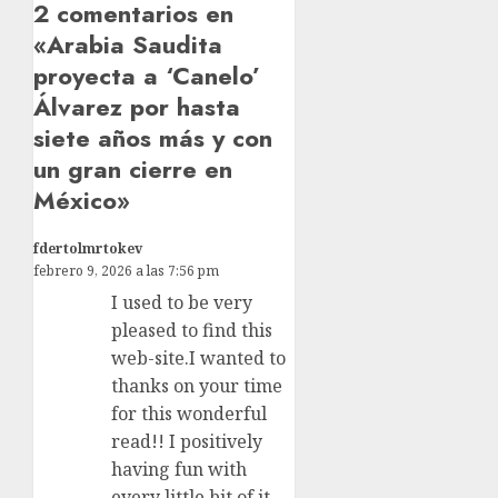
2 comentarios en
«
Arabia Saudita
proyecta a ‘Canelo’
Álvarez por hasta
siete años más y con
un gran cierre en
México
»
fdertolmrtokev
febrero 9, 2026 a las 7:56 pm
I used to be very
pleased to find this
web-site.I wanted to
thanks on your time
for this wonderful
read!! I positively
having fun with
every little bit of it