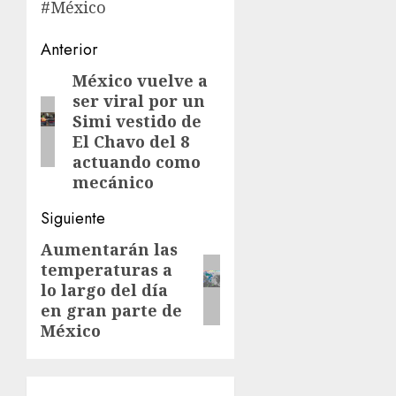
#México
Navegación
Anterior
de
México vuelve a
Entrada
ser viral por un
anterior:
entradas
Simi vestido de
El Chavo del 8
actuando como
mecánico
Siguiente
Aumentarán las
Siguiente
temperaturas a
entrada:
lo largo del día
en gran parte de
México