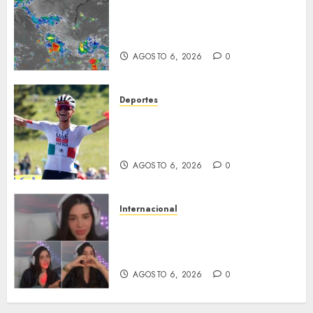
La onda tropical número 25 se
desplazará sobre el sureste
mexicano
AGOSTO 6, 2026
0
Deportes
Isaac del Toro asegura su
futuro: renueva con UAE Team
Emirates hasta 2031
AGOSTO 6, 2026
0
Internacional
Emma Coronel, de esposa de
narco a prisión; ahora es
tiktoker
AGOSTO 6, 2026
0