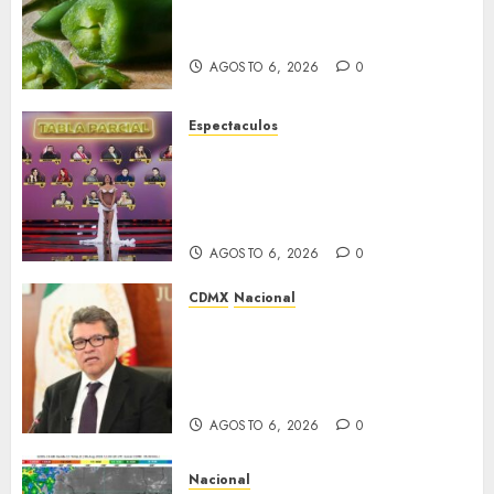
salmonela ligado a jalapeños
mexicanos; reportan 345 casos
AGOSTO 6, 2026
0
Espectaculos
Anoche se dieron a conocer los
nominados de La Casa de los
Famosos México 2026 en la
segunda semana
AGOSTO 6, 2026
0
CDMX
Nacional
Ricardo Monreal confía en que
la UNAM retome la
normalidad e inicie el
semestre mediante el diálogo
AGOSTO 6, 2026
0
Nacional