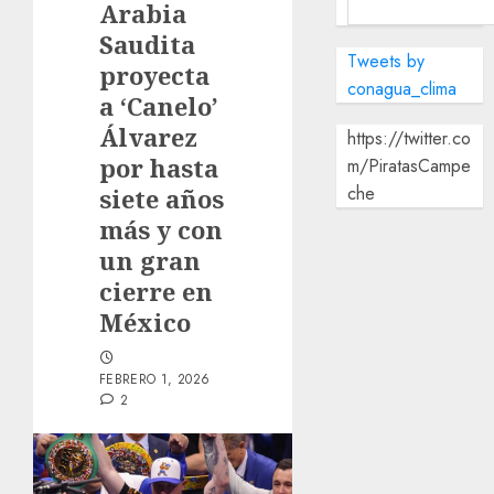
Arabia
Saudita
Tweets by
proyecta
conagua_clima
a ‘Canelo’
Álvarez
https://twitter.co
por hasta
m/PiratasCampe
che
siete años
más y con
un gran
cierre en
México
FEBRERO 1, 2026
2