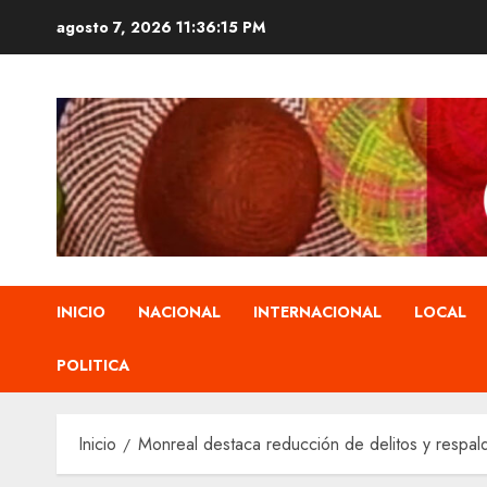
Saltar
agosto 7, 2026
11:36:16 PM
al
contenido
INICIO
NACIONAL
INTERNACIONAL
LOCAL
POLITICA
Inicio
Monreal destaca reducción de delitos y respald