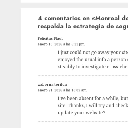
4 comentarios en «
Monreal de
respalda la estrategia de seg
Felicitas Plaut
enero 10, 2026 a las 6:11 pm
I just could not go away your si
enjoyed the usual info a person
steadily to investigate cross-ch
zaborna torilon
enero 21, 2026 a las 10:03 am
I’ve been absent for a while, b
site. Thanks, I will try and ch
update your website?