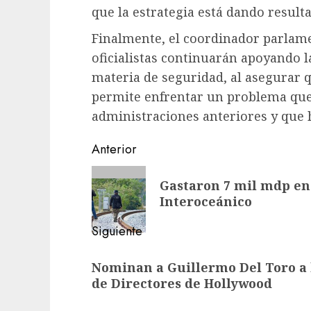
que la estrategia está dando resulta
Finalmente, el coordinador parlame
oficialistas continuarán apoyando l
materia de seguridad, al asegurar q
permite enfrentar un problema que,
administraciones anteriores y que h
Navegación
Anterior
de
Entrada
Gastaron 7 mil mdp en 
anterior:
entradas
Interoceánico
Siguiente
Siguiente
Nominan a Guillermo Del Toro a 
entrada:
de Directores de Hollywood