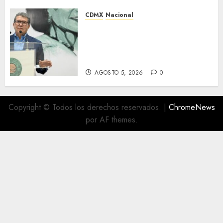
CDMX
Nacional
Ricardo Monreal prevé un
periodo ‘muy productivo’ con
20 reformas en la agenda del
Congreso
AGOSTO 5, 2026
0
Copyright © Todos los derechos reservados.
|
ChromeNews
por AF themes.