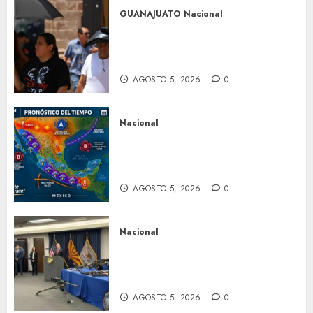
GUANAJUATO
Nacional
Canícula elevará el calor y el
bochorno en Guanajuato
durante agosto
AGOSTO 5, 2026
0
Nacional
La onda tropical número 24 se
desplazará sobre el sur del
territorio nacional
AGOSTO 5, 2026
0
Nacional
Desmantelan red que
traficaba armamento de
Arizona a México
AGOSTO 5, 2026
0