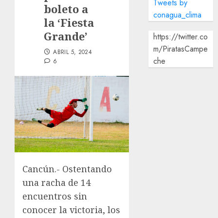
Tweets by
boleto a
conagua_clima
la ‘Fiesta
Grande’
https://twitter.co
m/PiratasCampe
ABRIL 5, 2024
che
6
Cancún.- Ostentando
una racha de 14
encuentros sin
conocer la victoria, los