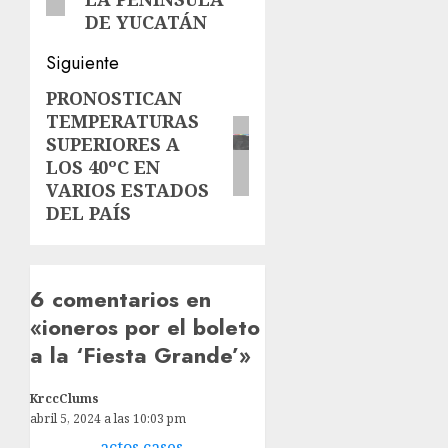
DE YUCATÁN
Siguiente
PRONOSTICAN
Siguiente
TEMPERATURAS
entrada:
SUPERIORES A
LOS 40ºC EN
VARIOS ESTADOS
DEL PAÍS
6 comentarios en
«
ioneros por el boleto
a la ‘Fiesta Grande’
»
KrccClums
abril 5, 2024 a las 10:03 pm
actos cases