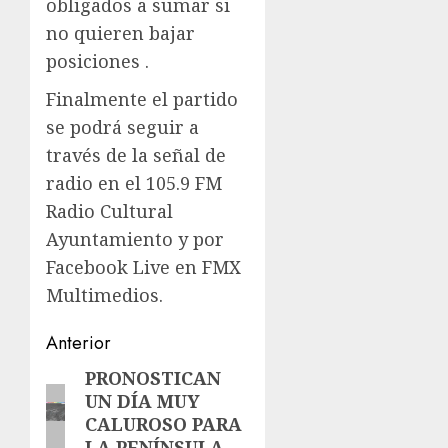
obligados a sumar si
no quieren bajar
posiciones .
Finalmente el partido
se podrá seguir a
través de la señal de
radio en el 105.9 FM
Radio Cultural
Ayuntamiento y por
Facebook Live en FMX
Multimedios.
Navegación
Anterior
de
PRONOSTICAN
Entrada
UN DÍA MUY
anterior:
entradas
CALUROSO PARA
LA PENÍNSULA