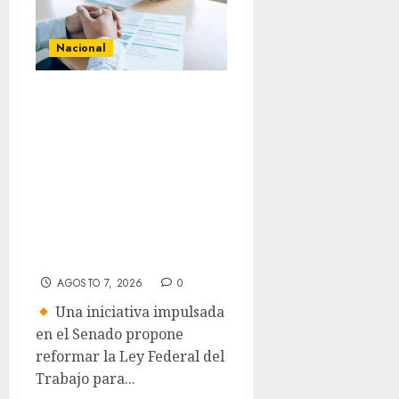
Nacional
Buscan prohibir
la exigencia
generalizada de
antecedentes
penales para
obtener empleo en
México
AGOSTO 7, 2026
0
Una iniciativa impulsada
en el Senado propone
reformar la Ley Federal del
Trabajo para...