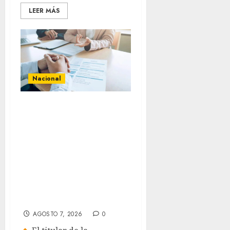
LEER MÁS
Nacional
Secretaría de
Salud descarta
brote activo de
ciclosporiasis en
México y pide
tranquilidad a la
población
AGOSTO 7, 2026
0