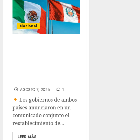
Nacional
Gobiernos de
México y Perú
reanudan
relaciones
diplomáticas
AGOSTO 7, 2026
1
Los gobiernos de ambos
países anunciaron en un
comunicado conjunto el
restablecimiento de...
LEER MÁS