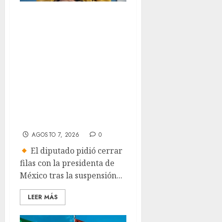
Ricardo Monreal
pide cerrar filas
con la presidenta
Claudia
Sheinbaum tras
frenar
exportación de
aguacate
AGOSTO 7, 2026
0
El diputado pidió cerrar
filas con la presidenta de
México tras la suspensión...
LEER MÁS