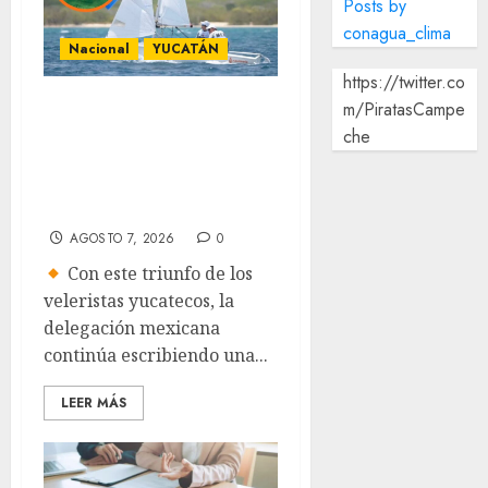
Posts by
conagua_clima
Nacional
YUCATÁN
https://twitter.co
Yucatecos
m/PiratasCampe
che
obtienen oro en
vela en Santo
Domingo
AGOSTO 7, 2026
0
Con este triunfo de los
veleristas yucatecos, la
delegación mexicana
continúa escribiendo una...
LEER MÁS