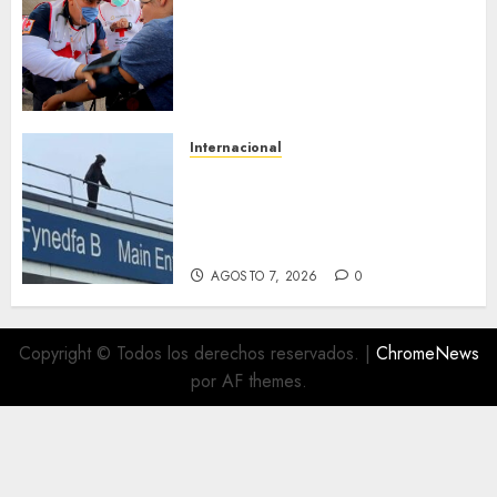
Sonora inicia estrategia
nacional de salud para
migrantes con vacunación y
apoyo psicológico sin
importar su estatus
AGOSTO 7, 2026
0
Internacional
Multan a un joven de 26 años
por subirse al tejado de un
hospital disfrazado de «La
Muerte» en Gales
AGOSTO 7, 2026
0
Copyright © Todos los derechos reservados.
|
ChromeNews
por AF themes.