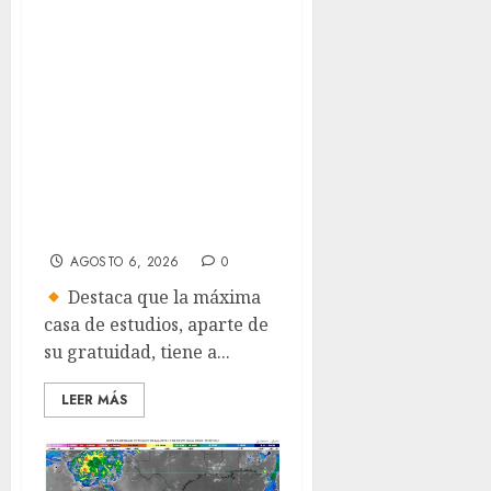
Ricardo Monreal
confía en que la
UNAM retome la
normalidad e
inicie el semestre
mediante el
diálogo
AGOSTO 6, 2026
0
Destaca que la máxima
casa de estudios, aparte de
su gratuidad, tiene a...
LEER MÁS