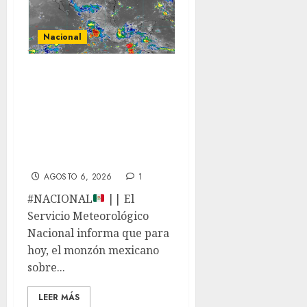
Nacional
La onda tropical
número 25 se
desplazará sobre
el sureste
mexicano
AGOSTO 6, 2026
1
#NACIONAL
|| El
Servicio Meteorológico
Nacional informa que para
hoy, el monzón mexicano
sobre...
LEER MÁS