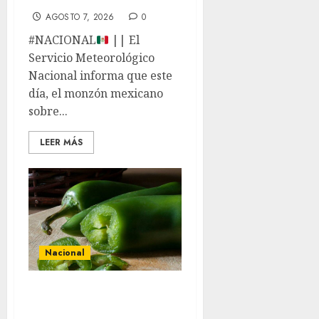
AGOSTO 7, 2026
0
#NACIONAL
|| El
Servicio Meteorológico
Nacional informa que este
día, el monzón mexicano
sobre...
LEER MÁS
Nacional
Alerta en EE.UU.
por brote de