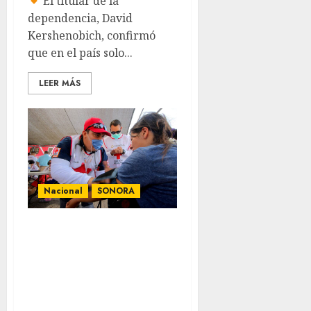
El titular de la
dependencia, David
Kershenobich, confirmó
que en el país solo...
LEER MÁS
Nacional
SONORA
Sonora inicia
estrategia
nacional de salud
para migrantes