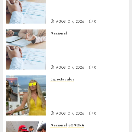
generalizada de antecedentes
penales para obtener empleo
en México
AGOSTO 7, 2026
0
Nacional
Secretaría de Salud descarta
brote activo de ciclosporiasis
en México y pide tranquilidad
a la población
AGOSTO 7, 2026
0
Espectaculos
Yuri dice sentirse
tremendamente emocionada
sobre su estatua que le harán
en Veracruz
AGOSTO 7, 2026
0
Nacional
SONORA