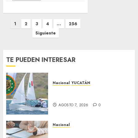
Paginación
1
2
3
4
…
256
de
Siguiente
entradas
TE PUEDEN INTERESAR
Nacional
YUCATÁN
Yucatecos obtienen oro en
vela en Santo Domingo
AGOSTO 7, 2026
0
Nacional
Buscan prohibir la exigencia