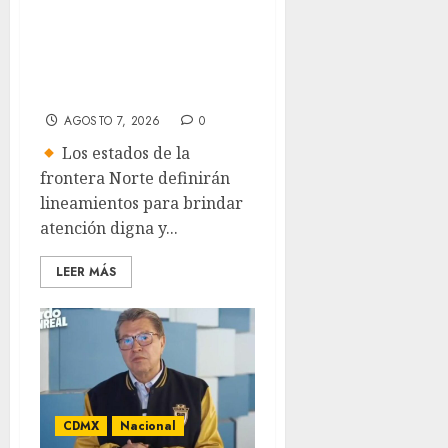
con vacunación y
apoyo psicológico
sin importar su
estatus
AGOSTO 7, 2026
0
Los estados de la
frontera Norte definirán
lineamientos para brindar
atención digna y...
LEER MÁS
CDMX
Nacional