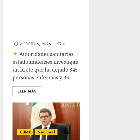
salmonela ligado a
jalapeños
mexicanos;
reportan 345 casos
AGOSTO 6, 2026
0
Autoridades sanitarias
estadounidenses investigan
un brote que ha dejado 345
personas enfermas y 36...
LEER MÁS
CDMX
Nacional