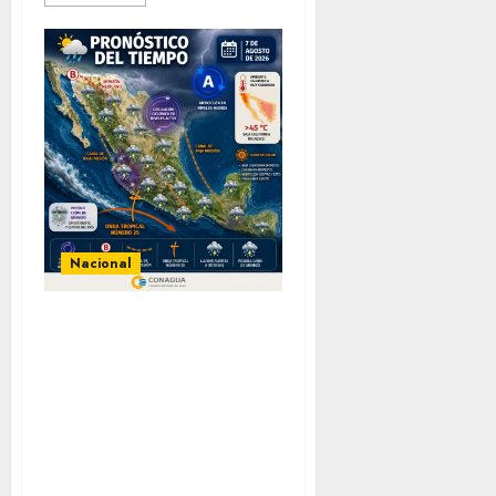
Nacional
Pronostican
chubascos y
lluvias fuertes en
la mayor parte de
la República
Mexicana