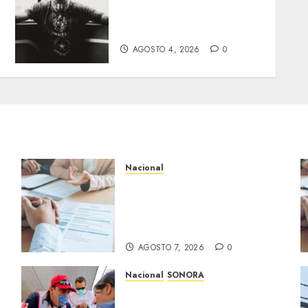
Muere de forma repentina
expeleador de la UFC;
investigan las causas
AGOSTO 4, 2026
0
Nacional
Buscan prohibir la
exigencia generalizada de
antecedentes penales para
obtener empleo en México
AGOSTO 7, 2026
0
Nacional
SONORA
Sonora inicia estrategia
nacional de salud para