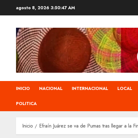
Saltar
agosto 8, 2026
3:50:48 AM
al
contenido
INICIO
NACIONAL
INTERNACIONAL
LOCAL
POLITICA
Inicio
Efraín Juárez se va de Pumas tras llegar a la F