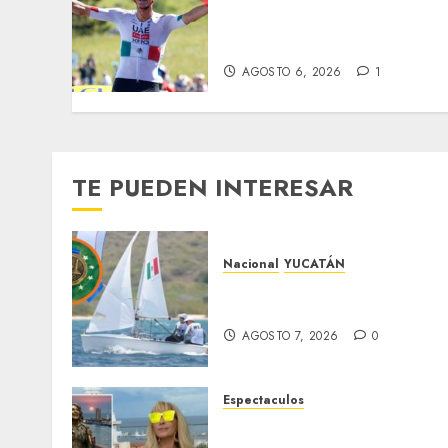
Isaac del Toro asegura su
futuro: renueva con UAE
Team Emirates hasta 2031
AGOSTO 6, 2026
1
TE PUEDEN INTERESAR
Nacional
YUCATÁN
Yucatecos obtienen oro en
vela en Santo Domingo
AGOSTO 7, 2026
0
Espectaculos
Yuri dice sentirse
tremendamente