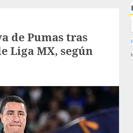
va de Pumas tras
P
 de Liga MX, según
h