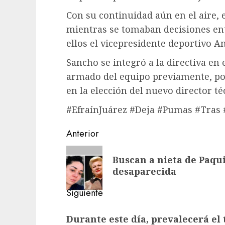
Con su continuidad aún en el aire, 
mientras se tomaban decisiones ent
ellos el vicepresidente deportivo A
Sancho se integró a la directiva en
armado del equipo previamente, po
en la elección del nuevo director té
#EfraínJuárez #Deja #Pumas #Tras 
Navegación
Anterior
de
Entrada
Buscan a nieta de Paquit
anterior:
entradas
desaparecida
Siguiente
Siguiente
Durante este día, prevalecerá el 