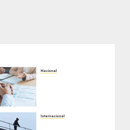
Nacional
Secretaría de Salud
descarta brote activo de
ciclosporiasis en México y
pide tranquilidad a la
población
AGOSTO 7, 2026
0
Internacional
Multan a un joven de 26
años por subirse al tejado