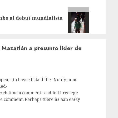
mbo al debut mundialista
 Mazatlán a presunto líder de
ppear tto havce licked the -Notify mme
ded-
sch time a comment is added I reciege
ke comment. Perhaps tuere iss aan easzy