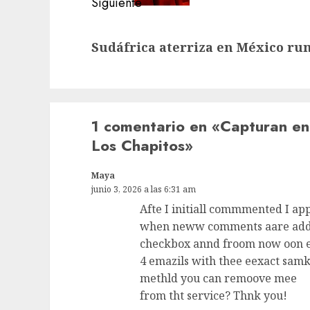
Siguiente
Siguiente
Sudáfrica aterriza en México ru
entrada:
1 comentario en «
Capturan en
Los Chapitos
»
Maya
junio 3, 2026 a las 6:31 am
Afte I initiall commmented I ap
when neww comments aare ad
checkbox annd froom now oon e
4 emazils with thee eexact sam
methld you can remoove mee
from tht service? Thnk you!