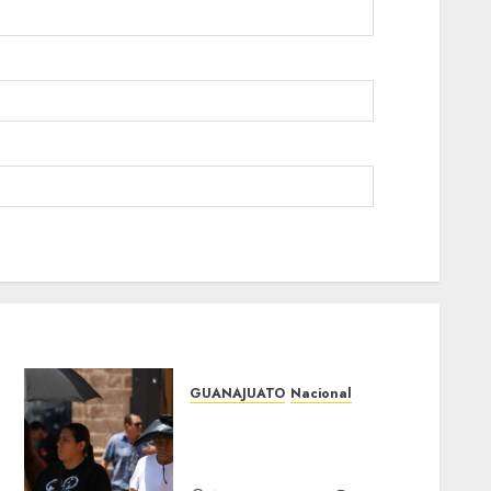
GUANAJUATO
Nacional
Canícula elevará el calor y
el bochorno en Guanajuato
durante agosto