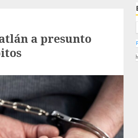
atlán a presunto
P
itos
h