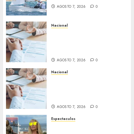
AGOSTO 7, 2026
0
Nacional
Buscan prohibir la exigencia
generalizada de antecedentes
penales para obtener empleo
en México
AGOSTO 7, 2026
0
Nacional
Secretaría de Salud descarta
brote activo de ciclosporiasis
en México y pide tranquilidad
a la población
AGOSTO 7, 2026
0
Espectaculos
Yuri dice sentirse
tremendamente emocionada