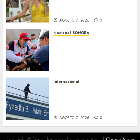
sobre su estatua que le harán
en Veracruz
AGOSTO 7, 2026
0
Nacional
SONORA
Sonora inicia estrategia
nacional de salud para
migrantes con vacunación y
apoyo psicológico sin
importar su estatus
AGOSTO 7, 2026
0
Internacional
Multan a un joven de 26 años
por subirse al tejado de un
hospital disfrazado de «La
Muerte» en Gales
AGOSTO 7, 2026
0
Copyright © Todos los derechos reservados.
|
ChromeNews