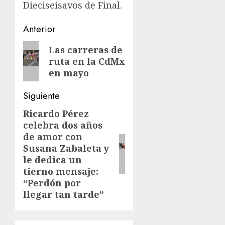
Dieciseisavos de Final.
Navegación
Anterior
de
Entrada
Las carreras de
ruta en la CdMx
anterior:
entradas
en mayo
Siguiente
Ricardo Pérez
Siguiente
celebra dos años
entrada:
de amor con
Susana Zabaleta y
le dedica un
tierno mensaje:
“Perdón por
llegar tan tarde”