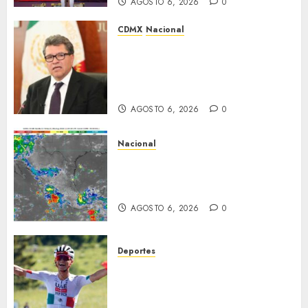
AGOSTO 6, 2026
0
CDMX
Nacional
Ricardo Monreal confía en que
la UNAM retome la
normalidad e inicie el
semestre mediante el diálogo
AGOSTO 6, 2026
0
Nacional
La onda tropical número 25 se
desplazará sobre el sureste
mexicano
AGOSTO 6, 2026
0
Deportes
Isaac del Toro asegura su
futuro: renueva con UAE Team
Emirates hasta 2031