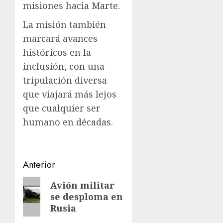
misiones hacia Marte.
La misión también
marcará avances
históricos en la
inclusión, con una
tripulación diversa
que viajará más lejos
que cualquier ser
humano en décadas.
Navegación
Anterior
de
Entrada
Avión militar
se desploma en
anterior:
entradas
Rusia