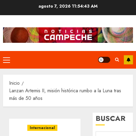
Saltar
agosto 7, 2026
11:54:44 AM
al
contenido
Menú
principal
Inicio
Lanzan Artemis II, misión histórica rumbo a la Luna tras
más de 50 años
BUSCAR
Internacional