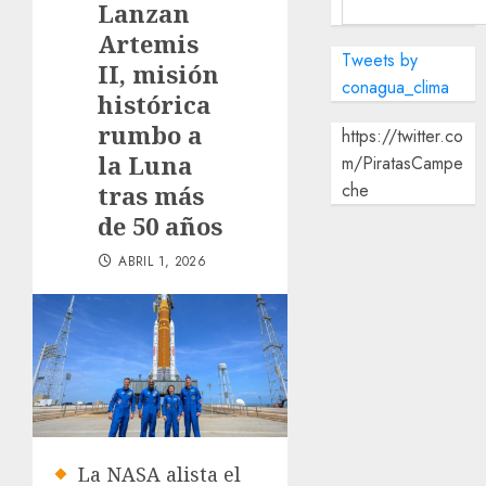
Lanzan
Artemis
Tweets by
II, misión
conagua_clima
histórica
rumbo a
https://twitter.co
la Luna
m/PiratasCampe
che
tras más
de 50 años
ABRIL 1, 2026
La NASA alista el