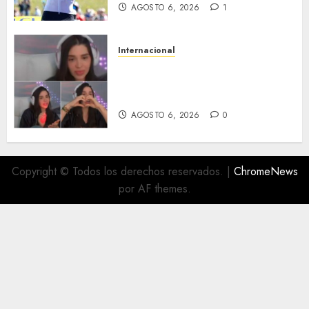
AGOSTO 6, 2026
1
Internacional
Emma Coronel, de esposa de
narco a prisión; ahora es
tiktoker
AGOSTO 6, 2026
0
Copyright © Todos los derechos reservados.
|
ChromeNews
por AF themes.