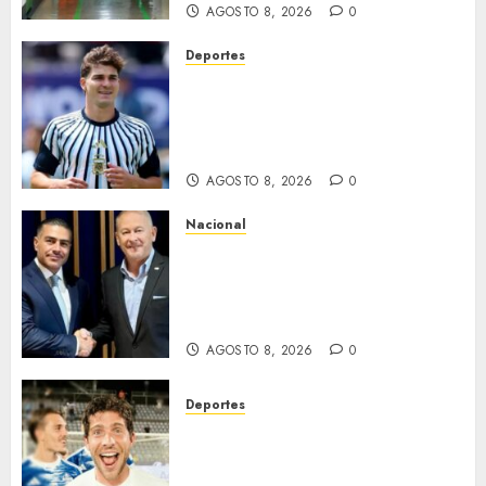
AGOSTO 8, 2026
0
Deportes
¿Se queda en el Atlético de
Madrid? ‘Cholo’ Simeone
responde contundente sobre
el futuro de Julián Álvarez
AGOSTO 8, 2026
0
Nacional
Ronald Johnson destaca
cooperación entre México y EU
para la seguridad en región
aguacatera de Michoacán
AGOSTO 8, 2026
0
Deportes
Sergi Roberto ficha por Los
Ángeles Galaxy como agente
libre hasta 2028