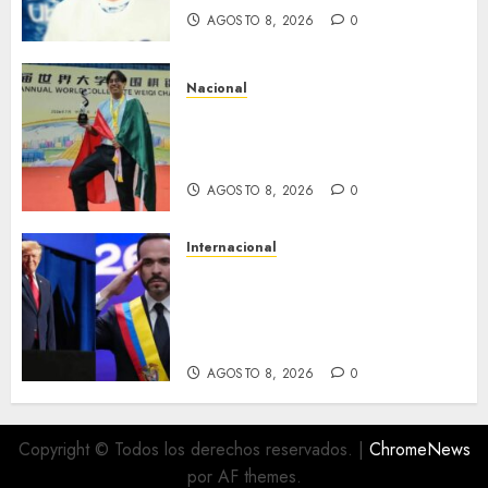
AGOSTO 8, 2026
0
Nacional
Estudiante de la UNAM gana el
mundial universitario de Go
en China
AGOSTO 8, 2026
0
Internacional
Estados Unidos destinará mil
millones de dólares a
Colombia para reforzar
seguridad
AGOSTO 8, 2026
0
Copyright © Todos los derechos reservados.
|
ChromeNews
por AF themes.