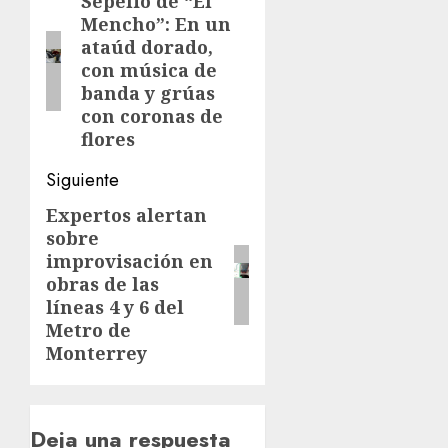
de
Sepelio de “El
Entrada
Mencho”: En un
anterior:
entradas
ataúd dorado,
con música de
banda y grúas
con coronas de
flores
Siguiente
Expertos alertan
Siguiente
sobre
entrada:
improvisación en
obras de las
líneas 4 y 6 del
Metro de
Monterrey
Deja una respuesta