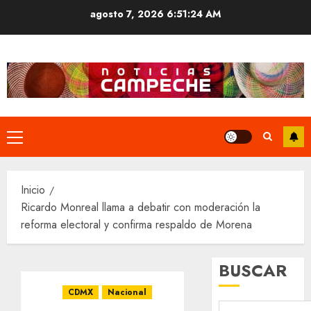
Saltar
agosto 7, 2026
6:51:24 AM
al
contenido
Menú
principal
Inicio
Ricardo Monreal llama a debatir con moderación la
reforma electoral y confirma respaldo de Morena
BUSCAR
CDMX
Nacional