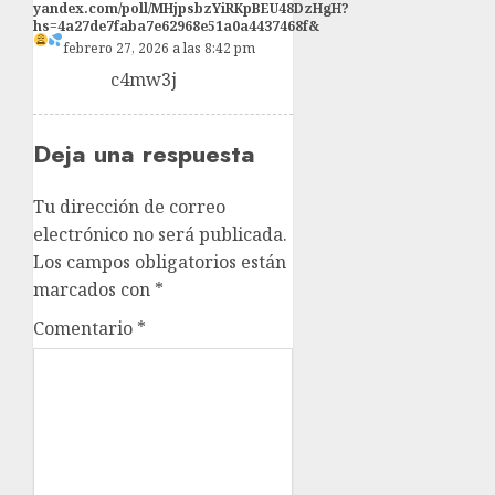
yandex.com/poll/MHjpsbzYiRKpBEU48DzHgH?
hs=4a27de7faba7e62968e51a0a4437468f&
febrero 27, 2026 a las 8:42 pm
c4mw3j
Deja una respuesta
Tu dirección de correo
electrónico no será publicada.
Los campos obligatorios están
marcados con
*
Comentario
*