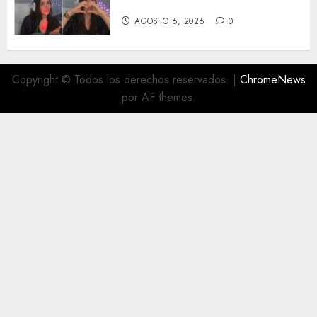
tiktoker
AGOSTO 6, 2026
0
Copyright © Todos los derechos reservados.
|
ChromeNews
por AF themes.