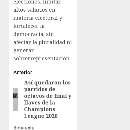
elecciones, limitar
altos salarios en
materia electoral y
fortalecer la
democracia, sin
afectar la pluralidad ni
generar
sobrerrepresentación.
Navegación
Anterior
de
Así quedaron los
Entrada
partidos de
anterior:
entradas
octavos de final y
llaves de la
Champions
League 2026
Siguiente