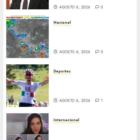
AGOSTO 6, 2026
0
Nacional
La onda tropical número 25 se
desplazará sobre el sureste
mexicano
AGOSTO 6, 2026
0
Deportes
Isaac del Toro asegura su
futuro: renueva con UAE Team
Emirates hasta 2031
AGOSTO 6, 2026
1
Internacional
Emma Coronel, de esposa de
narco a prisión; ahora es