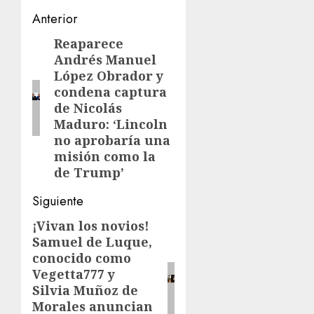
Navegación
Anterior
de
Reaparece
Entrada
Andrés Manuel
anterior:
entradas
López Obrador y
condena captura
de Nicolás
Maduro: ‘Lincoln
no aprobaría una
misión como la
de Trump’
Siguiente
¡Vivan los novios!
Siguiente
Samuel de Luque,
entrada:
conocido como
Vegetta777 y
Silvia Muñoz de
Morales anuncian