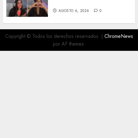
tiktoker
AGOSTO 6, 2026
0
Copyright © Todos los derechos reservados.
|
ChromeNews
por AF themes.