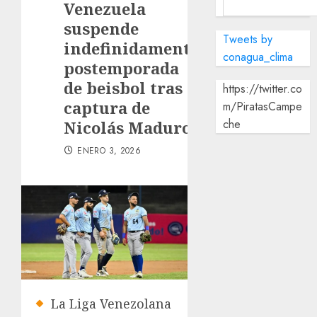
Venezuela
suspende
Tweets by
indefinidamente
conagua_clima
postemporada
de beisbol tras
https://twitter.co
captura de
m/PiratasCampe
che
Nicolás Maduro
ENERO 3, 2026
La Liga Venezolana