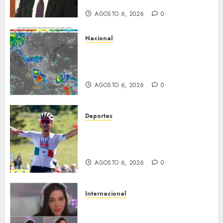
semestre mediante el diálogo
AGOSTO 6, 2026
0
Nacional
La onda tropical número 25 se
desplazará sobre el sureste
mexicano
AGOSTO 6, 2026
0
Deportes
Isaac del Toro asegura su
futuro: renueva con UAE Team
Emirates hasta 2031
AGOSTO 6, 2026
0
Internacional
Emma Coronel, de esposa de
narco a prisión; ahora es