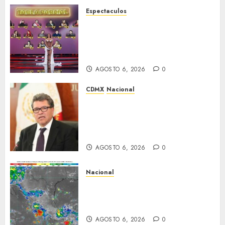
Espectaculos
Anoche se dieron a conocer los
nominados de La Casa de los
Famosos México 2026 en la
segunda semana
AGOSTO 6, 2026
0
CDMX
Nacional
Ricardo Monreal confía en que
la UNAM retome la
normalidad e inicie el
semestre mediante el diálogo
AGOSTO 6, 2026
0
Nacional
La onda tropical número 25 se
desplazará sobre el sureste
mexicano
AGOSTO 6, 2026
0