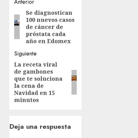
Navegación
Anterior
de
Se diagnostican
Entrada
100 nuevos casos
anterior:
entradas
de cáncer de
próstata cada
año en Edomex
Siguiente
La receta viral
Siguiente
de gambones
entrada:
que te soluciona
la cena de
Navidad en 15
minutos
Deja una respuesta