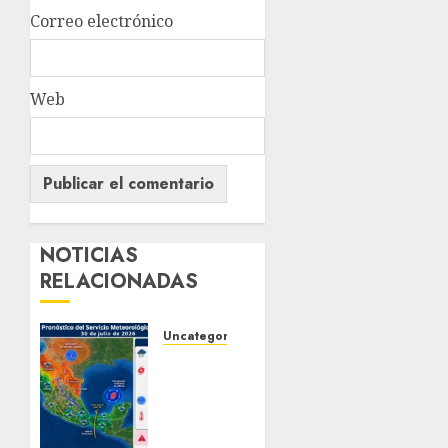
Correo electrónico
Web
NOTICIAS
RELACIONADAS
Uncategorized
La
onda
tropical
número