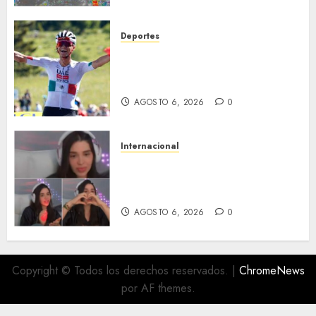
Deportes
Isaac del Toro asegura su
futuro: renueva con UAE Team
Emirates hasta 2031
AGOSTO 6, 2026
0
Internacional
Emma Coronel, de esposa de
narco a prisión; ahora es
tiktoker
AGOSTO 6, 2026
0
Copyright © Todos los derechos reservados.
|
ChromeNews
por AF themes.