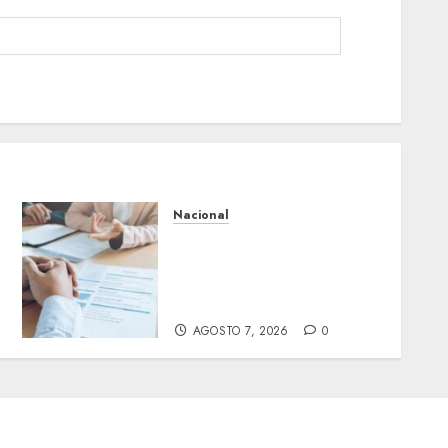
Nacional
Buscan prohibir la
exigencia generalizada de
antecedentes penales para
obtener empleo en México
AGOSTO 7, 2026
0