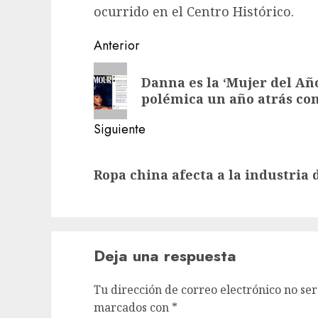
ocurrido en el Centro Histórico.
Navegación
Anterior
de
Entrada
Danna es la ‘Mujer del Año
anterior:
entradas
polémica un año atrás co
Siguiente
Siguiente
Ropa china afecta a la industria 
entrada:
Deja una respuesta
Tu dirección de correo electrónico no ser
marcados con
*