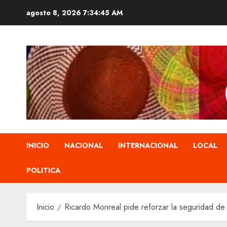
Saltar
agosto 8, 2026
7:34:46 AM
al
contenido
INICIO
NACIONAL
INTERNACIONAL
LOCAL
POLITICA
Inicio
Ricardo Monreal pide reforzar la seguridad de