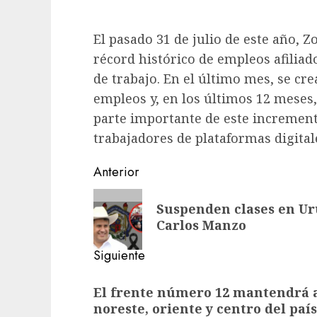
El pasado 31 de julio de este año, 
récord histórico de empleos afiliad
de trabajo. En el último mes, se cr
empleos y, en los últimos 12 meses,
parte importante de este increment
trabajadores de plataformas digital
Navegación
Anterior
de
Entrada
Suspenden clases en Uru
anterior:
entradas
Carlos Manzo
Siguiente
Siguiente
El frente número 12 mantendrá a
entrada:
noreste, oriente y centro del país