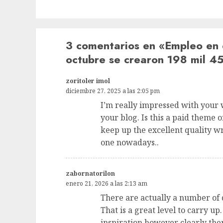
3 comentarios en «
Empleo en e
octubre se crearon 198 mil 4
zoritoler imol
diciembre 27, 2025 a las 2:05 pm
I’m really impressed with your w
your blog. Is this a paid theme 
keep up the excellent quality writ
one nowadays..
zabornatorilon
enero 21, 2026 a las 2:13 am
There are actually a number of de
That is a great level to carry u
inspiration however clearly the