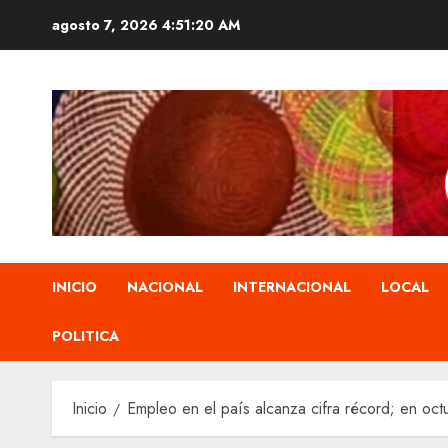
Saltar
agosto 7, 2026
4:51:21 AM
al
contenido
INICIO
NACIONAL
INTERNACIONAL
LOCAL
POLITICA
Inicio
Empleo en el país alcanza cifra récord; en oc