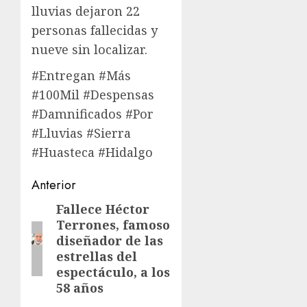
lluvias dejaron 22
personas fallecidas y
nueve sin localizar.
#Entregan #Más
#100Mil #Despensas
#Damnificados #Por
#Lluvias #Sierra
#Huasteca #Hidalgo
Navegación
Anterior
de
Fallece Héctor
Entrada
Terrones, famoso
anterior:
entradas
diseñador de las
estrellas del
espectáculo, a los
58 años