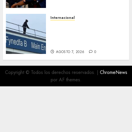
importar su estatus
AGOSTO 7, 2026
0
Internacional
Multan a un joven de 26 años
por subirse al tejado de un
hospital disfrazado de «La
Muerte» en Gales
AGOSTO 7, 2026
0
Copyright © Todos los derechos reservados.
|
ChromeNews
por AF themes.