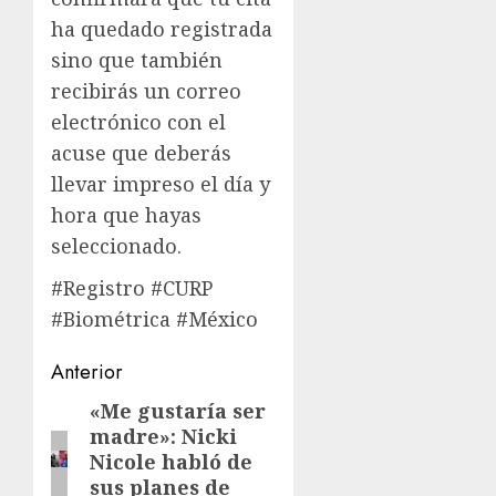
ha quedado registrada
sino que también
recibirás un correo
electrónico con el
acuse que deberás
llevar impreso el día y
hora que hayas
seleccionado.
#Registro #CURP
#Biométrica #México
Navegación
Anterior
de
«Me gustaría ser
Entrada
madre»: Nicki
anterior:
entradas
Nicole habló de
sus planes de