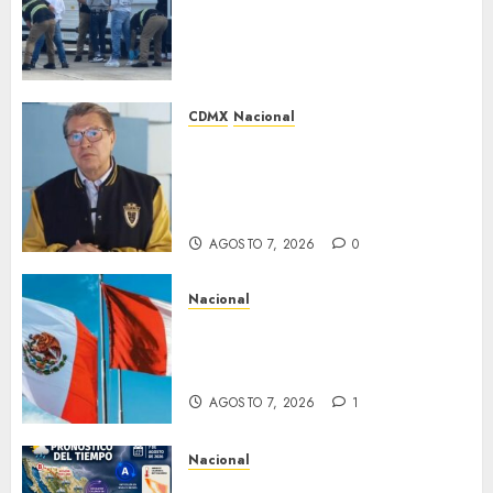
cobrar multas a migrantes
deportados en México y
Centroamérica
AGOSTO 7, 2026
0
CDMX
Nacional
Ricardo Monreal pide cerrar
filas con la presidenta Claudia
Sheinbaum tras frenar
exportación de aguacate
AGOSTO 7, 2026
0
Nacional
Gobiernos de México y Perú
reanudan relaciones
diplomáticas
AGOSTO 7, 2026
1
Nacional
Pronostican chubascos y