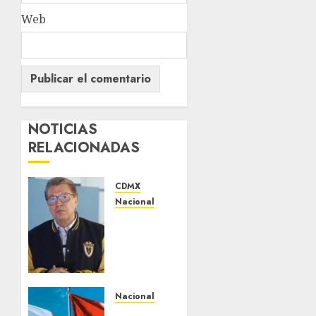
Web
NOTICIAS
RELACIONADAS
CDMX
Nacional
Ricardo
Monreal
pide
cerrar
filas
con la
Nacional
presidenta
Gobiernos