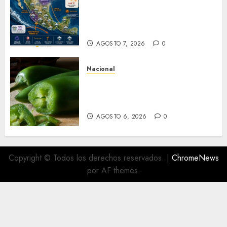
lluvias fuertes en la mayor
parte de la República
Mexicana
AGOSTO 7, 2026
0
Nacional
Alerta en EE.UU. por brote de
salmonela ligado a jalapeños
mexicanos; reportan 345 casos
AGOSTO 6, 2026
0
Copyright © Todos los derechos reservados.
|
ChromeNews
por AF themes.