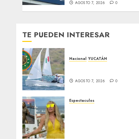
AGOSTO 7, 2026
0
TE PUEDEN INTERESAR
Nacional
YUCATÁN
Yucatecos obtienen oro en
vela en Santo Domingo
AGOSTO 7, 2026
0
Espectaculos
Yuri dice sentirse
tremendamente
emocionada sobre su
estatua que le harán en
Veracruz