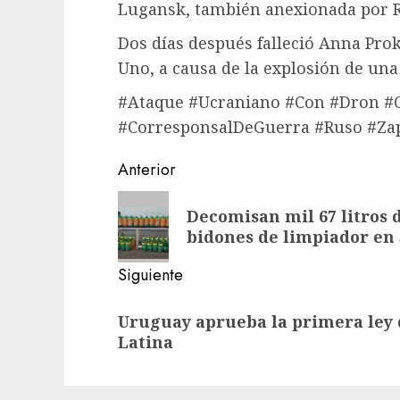
Lugansk, también anexionada por R
Dos días después falleció Anna Prok
Uno, a causa de la explosión de una
#Ataque #Ucraniano #Con #Dron #
#CorresponsalDeGuerra #Ruso #Zap
Navegación
Anterior
de
Entrada
Decomisan mil 67 litros
anterior:
entradas
bidones de limpiador en
Siguiente
Siguiente
Uruguay aprueba la primera ley
entrada:
Latina