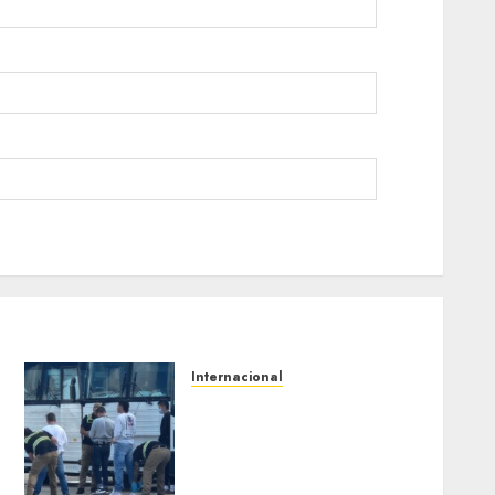
Internacional
EE. UU. busca contratar a
privados para rastrear y
cobrar multas a migrantes
deportados en México y