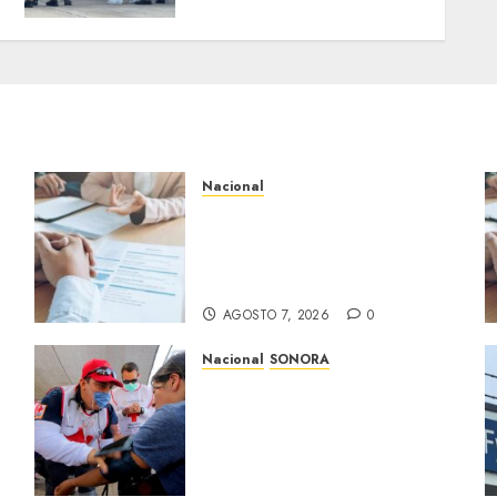
Centroamérica
AGOSTO 7, 2026
0
Nacional
Buscan prohibir la
exigencia generalizada de
antecedentes penales para
obtener empleo en México
AGOSTO 7, 2026
0
Nacional
SONORA
Sonora inicia estrategia
nacional de salud para
migrantes con vacunación y
apoyo psicológico sin
importar su estatus