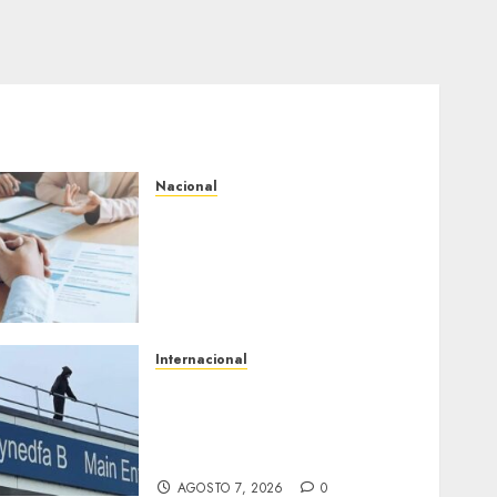
Nacional
Secretaría de Salud
descarta brote activo de
ciclosporiasis en México y
pide tranquilidad a la
población
AGOSTO 7, 2026
0
Internacional
Multan a un joven de 26
años por subirse al tejado
de un hospital disfrazado
de «La Muerte» en Gales
AGOSTO 7, 2026
0