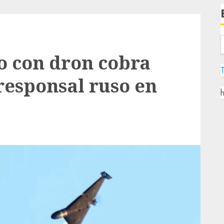
o con dron cobra
responsal ruso en
h