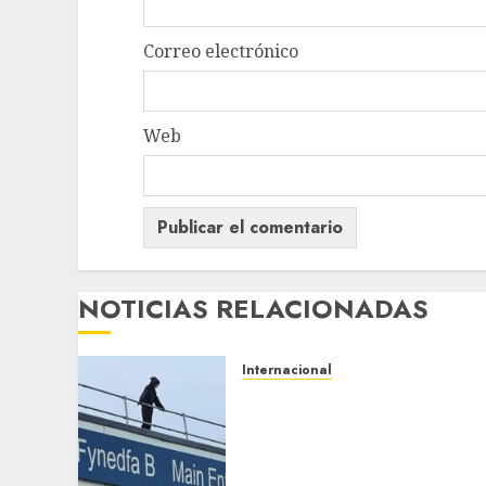
Correo electrónico
Web
NOTICIAS RELACIONADAS
Internacional
Multan a un joven de 26
años por subirse al tejado
de un hospital disfrazado
de «La Muerte» en Gales