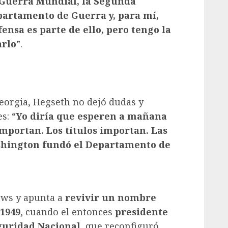
Guerra Mundial, la Segunda
artamento de Guerra y, para mí,
fensa es parte de ello, pero tengo la
arlo
”.
eorgia, Hegseth no dejó dudas y
s: “
Yo diría que esperen a mañana
importan. Los títulos importan. Las
shington fundó el Departamento de
ews y apunta a
revivir un nombre
 1949
, cuando el entonces
presidente
guridad Nacional
, que reconfiguró