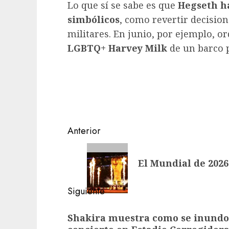
Lo que sí se sabe es que
Hegseth h
simbólicos
, como revertir decisio
militares. En junio, por ejemplo, 
LGBTQ+ Harvey Milk
de un barco 
Navegación
Anterior
de
Entrada
El Mundial de 2026
anterior:
entradas
Siguiente
Siguiente
Shakira muestra como se inundo 
entrada: