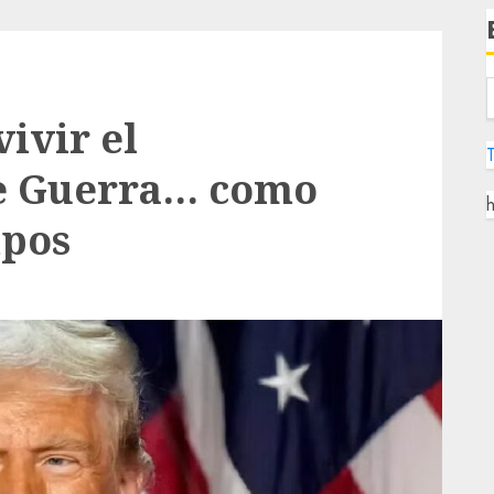
ivir el
e Guerra… como
h
mpos