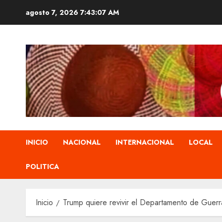
Saltar
agosto 7, 2026
7:43:08 AM
al
contenido
INICIO
NACIONAL
INTERNACIONAL
LOCAL
POLITICA
Inicio
Trump quiere revivir el Departamento de Guer