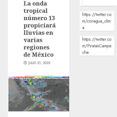
La onda
tropical
https://twitter.co
número 13
m/conagua_clim
propiciará
a
lluvias en
varias
https://twitter.co
m/PiratasCampe
regiones
che
de México
JULIO 21, 2025