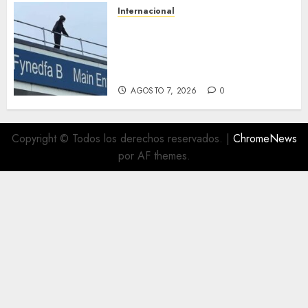
Internacional
Multan a un joven de 26 años
por subirse al tejado de un
hospital disfrazado de «La
Muerte» en Gales
AGOSTO 7, 2026
0
Copyright © Todos los derechos reservados.
|
ChromeNews
por AF themes.