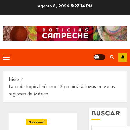
Saltar
agosto 8, 2026
5:27:14 PM
al
contenido
Menú
principal
Inicio
La onda tropical número 13 propiciará lluvias en varias
regiones de México
BUSCAR
Nacional