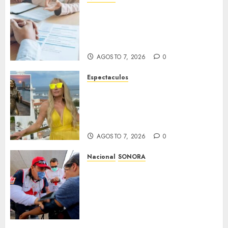
Secretaría de Salud descarta
brote activo de ciclosporiasis
en México y pide tranquilidad
a la población
AGOSTO 7, 2026
0
Espectaculos
Yuri dice sentirse
tremendamente emocionada
sobre su estatua que le harán
en Veracruz
AGOSTO 7, 2026
0
Nacional
SONORA
Sonora inicia estrategia
nacional de salud para
migrantes con vacunación y
apoyo psicológico sin
importar su estatus
AGOSTO 7, 2026
0