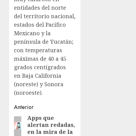
entidades del norte
del territorio nacional,
estados del Pacífico
Mexicano y la
península de Yucatán;
con temperaturas
máximas de 40 a 45
grados centígrados
en Baja California
(noreste) y Sonora
(noroeste).
Navegación
Anterior
de
Apps que
Entrada
alertan redadas,
anterior:
entradas
en la mira de la