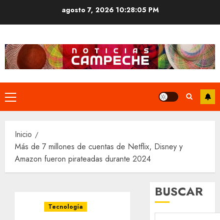
Saltar
agosto 7, 2026
10:28:06 PM
al
contenido
Menú
principal
Inicio
Más de 7 millones de cuentas de Netflix, Disney y
Amazon fueron pirateadas durante 2024
BUSCAR
Tecnología