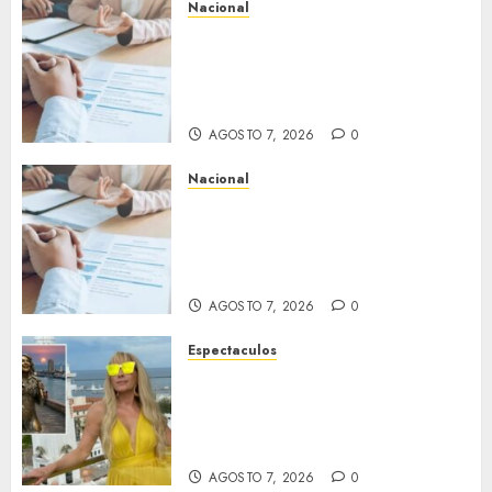
Nacional
Buscan prohibir la exigencia
generalizada de antecedentes
penales para obtener empleo
en México
AGOSTO 7, 2026
0
Nacional
Secretaría de Salud descarta
brote activo de ciclosporiasis
en México y pide tranquilidad
a la población
AGOSTO 7, 2026
0
Espectaculos
Yuri dice sentirse
tremendamente emocionada
sobre su estatua que le harán
en Veracruz
AGOSTO 7, 2026
0