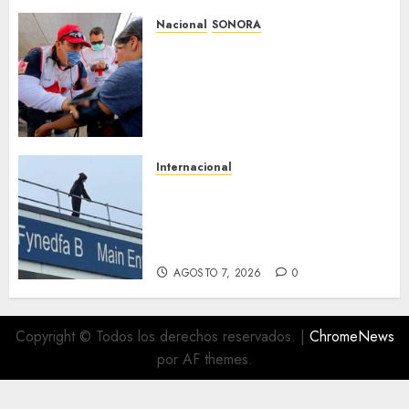
Nacional
SONORA
Sonora inicia estrategia
nacional de salud para
migrantes con vacunación y
apoyo psicológico sin
importar su estatus
AGOSTO 7, 2026
0
Internacional
Multan a un joven de 26 años
por subirse al tejado de un
hospital disfrazado de «La
Muerte» en Gales
AGOSTO 7, 2026
0
Copyright © Todos los derechos reservados.
|
ChromeNews
por AF themes.