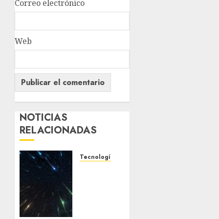
Correo electrónico
Web
NOTICIAS
RELACIONADAS
Tecnología
Espectáculo
en el
cielo.
Cuatro
lluvias