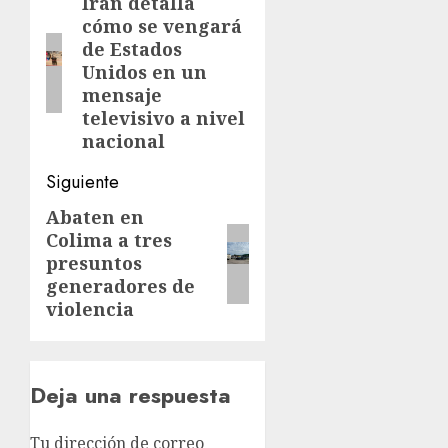
de
Irán detalla
Entrada
cómo se vengará
anterior:
entradas
de Estados
Unidos en un
mensaje
televisivo a nivel
nacional
Siguiente
Abaten en
Siguiente
Colima a tres
entrada:
presuntos
generadores de
violencia
Deja una respuesta
Tu dirección de correo