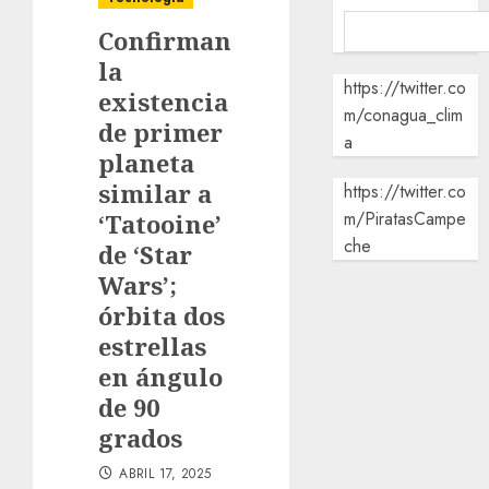
Confirman
la
https://twitter.co
existencia
m/conagua_clim
de primer
a
planeta
similar a
https://twitter.co
m/PiratasCampe
‘Tatooine’
che
de ‘Star
Wars’;
órbita dos
estrellas
en ángulo
de 90
grados
ABRIL 17, 2025