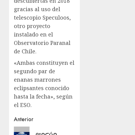
descubiertas en 2018
gracias al uso del
telescopio Speculoos,
otro proyecto
instalado en el
Observatorio Paranal
de Chile.
«Ambas constituyen el
segundo par de
enanas marrones
eclipsantes conocido
hasta la fecha», según
el ESO.
Navegación
Anterior
de
Entrada
ᖇIᑎᑕÓᑎ