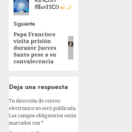
anterior:
entradas
ᗰÍᔕTIᑕO
Siguiente
Papa Francisco
Siguiente
visita prisión
entrada:
durante Jueves
Santo pese a su
convalecencia
Deja una respuesta
Tu dirección de correo
electrónico no será publicada.
Los campos obligatorios están
marcados con
*