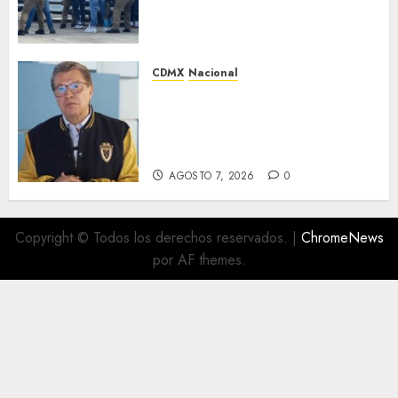
deportados en México y
Centroamérica
AGOSTO 7, 2026
0
CDMX
Nacional
Ricardo Monreal pide cerrar
filas con la presidenta Claudia
Sheinbaum tras frenar
exportación de aguacate
AGOSTO 7, 2026
0
Copyright © Todos los derechos reservados.
|
ChromeNews
por AF themes.