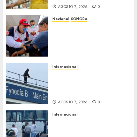
AGOSTO 7, 2026
0
Nacional
SONORA
Sonora inicia estrategia
nacional de salud para
migrantes con vacunación y
apoyo psicológico sin
importar su estatus
AGOSTO 7, 2026
0
Internacional
Multan a un joven de 26 años
por subirse al tejado de un
hospital disfrazado de «La
Muerte» en Gales
AGOSTO 7, 2026
0
Internacional
EE. UU. busca contratar a
privados para rastrear y
cobrar multas a migrantes