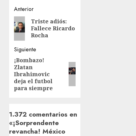
Navegación
Anterior
de
Entrada
Triste adiós:
Fallece Ricardo
anterior:
entradas
Rocha
Siguiente
¡Bombazo!
Siguiente
Zlatan
entrada:
Ibrahimovic
deja el futbol
para siempre
1.372 comentarios en
«
¡Sorprendente
revancha! México