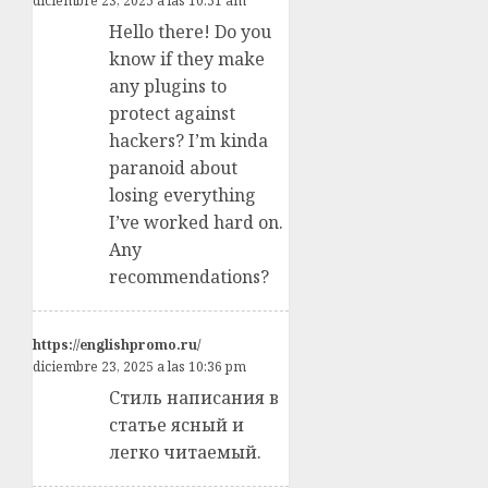
diciembre 23, 2025 a las 10:51 am
Hello there! Do you
know if they make
any plugins to
protect against
hackers? I’m kinda
paranoid about
losing everything
I’ve worked hard on.
Any
recommendations?
https://englishpromo.ru/
diciembre 23, 2025 a las 10:36 pm
Стиль написания в
статье ясный и
легко читаемый.