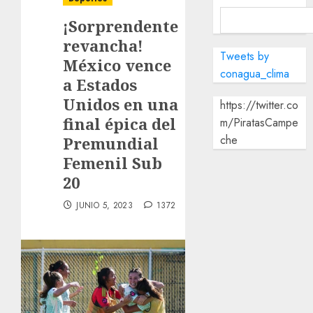
¡Sorprendente
revancha!
Tweets by
México vence
conagua_clima
a Estados
Unidos en una
https://twitter.co
final épica del
m/PiratasCampe
che
Premundial
Femenil Sub
20
JUNIO 5, 2023
1372