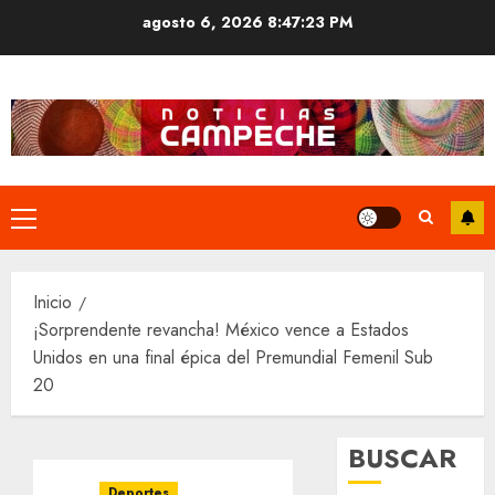
Saltar
agosto 6, 2026
8:47:24 PM
al
contenido
Menú
principal
Inicio
¡Sorprendente revancha! México vence a Estados
Unidos en una final épica del Premundial Femenil Sub
20
BUSCAR
Deportes