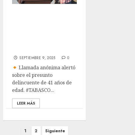
Detienen al
multîhomîcîda de
Centla; rescatan a
siete menores
sustraídos
SEPTIEMBRE 9, 2025
0
Llamada anónima alertó
sobre el presunto
delincuente de 41 años de
edad. #TABASCO...
LEER MÁS
Paginación
1
2
Siguiente