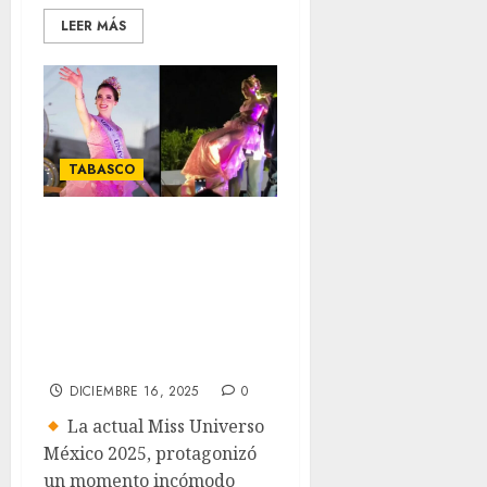
LEER MÁS
TABASCO
Bajan a la fuerza a
ganadora de Miss
Universo Fátima
Bosch en desfile de
Tabasco
DICIEMBRE 16, 2025
0
La actual Miss Universo
México 2025, protagonizó
un momento incómodo