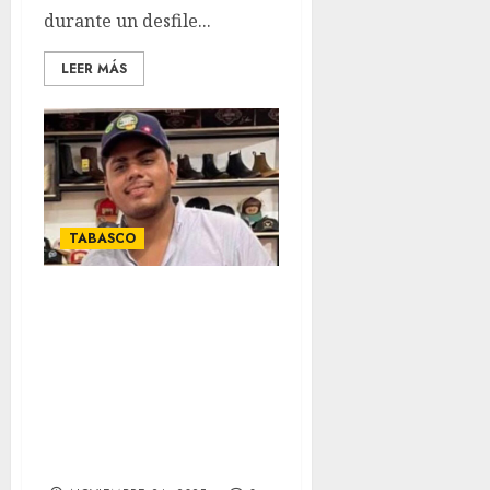
durante un desfile...
LEER MÁS
TABASCO
Detienen a cuatro
policías de
Tabasco por
ultimar de un
estudiante
universitario