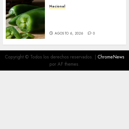
Nacional
Alerta en EE.UU. por brote de
salmonela ligado a jalapeños
mexicanos; reportan 345 casos
AGOSTO 6, 2026
0
Copyright © Todos los derechos reservados.
|
ChromeNews
por AF themes.