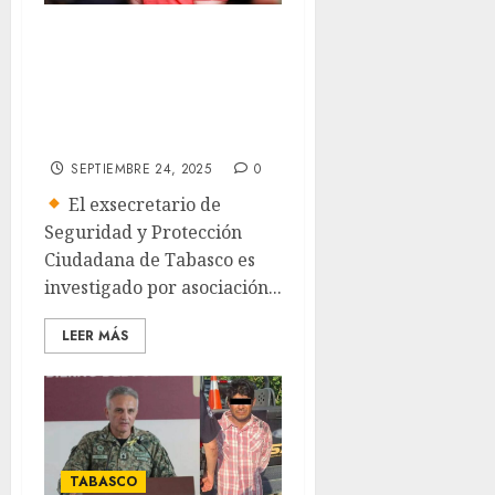
Vinculan a
proceso a Hernán
‘N’, presunto líder
de La Barredora
SEPTIEMBRE 24, 2025
0
El exsecretario de
Seguridad y Protección
Ciudadana de Tabasco es
investigado por asociación...
LEER MÁS
TABASCO