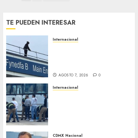
de
entradas
TE PUEDEN INTERESAR
Internacional
Multan a un joven de 26 años
por subirse al tejado de un
hospital disfrazado de «La
Muerte» en Gales
AGOSTO 7, 2026
0
Internacional
EE. UU. busca contratar a
privados para rastrear y
cobrar multas a migrantes
deportados en México y
Centroamérica
AGOSTO 7, 2026
0
CDMX
Nacional