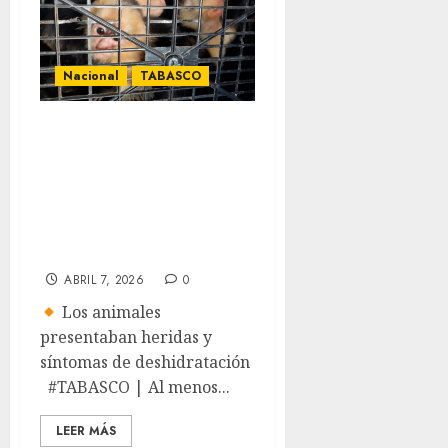
Nacional
TABASCO
Rescatan 10 monos
capuchinos
transportados
ilegalmente en
Tabasco
ABRIL 7, 2026
0
Los animales
presentaban heridas y
síntomas de deshidratación
#TABASCO | Al menos...
LEER MÁS