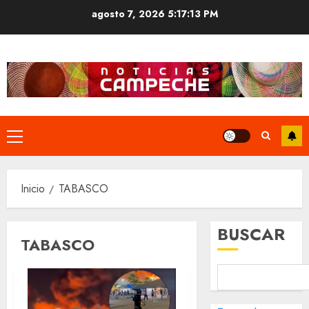
Saltar
agosto 7, 2026
5:17:14 PM
al
contenido
Menú
principal
Inicio
TABASCO
BUSCAR
TABASCO