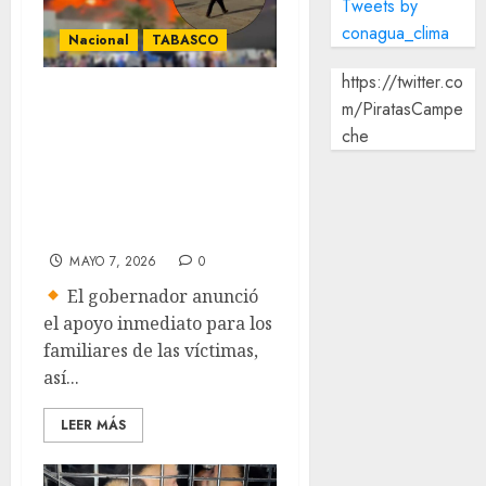
Tweets by
conagua_clima
Nacional
TABASCO
https://twitter.co
Fallecen 5
m/PiratasCampe
personas tras
che
incendio en Nave
1 del Parque
Tabasco
MAYO 7, 2026
0
El gobernador anunció
el apoyo inmediato para los
familiares de las víctimas,
así...
LEER MÁS