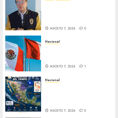
Ricardo Monreal pide cerrar
filas con la presidenta Claudia
Sheinbaum tras frenar
exportación de aguacate
AGOSTO 7, 2026
0
Nacional
Gobiernos de México y Perú
reanudan relaciones
diplomáticas
AGOSTO 7, 2026
1
Nacional
Pronostican chubascos y
lluvias fuertes en la mayor
parte de la República
Mexicana
AGOSTO 7, 2026
0