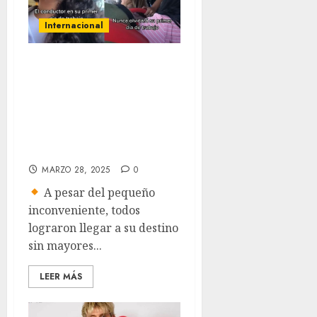
Internacional
Chofer de
transporte
público se pierde
en su primer día
de trabajo
MARZO 28, 2025
0
A pesar del pequeño
inconveniente, todos
lograron llegar a su destino
sin mayores...
LEER MÁS