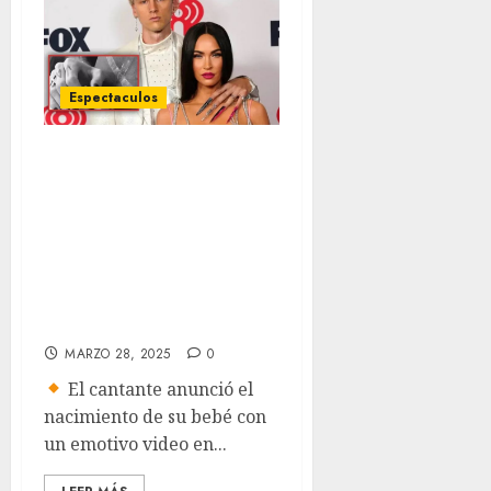
Espectaculos
Megan Fox da a
luz a su primera
hija con el
cantante Machine
Gun Kelly: «Por
fin está aquí»
MARZO 28, 2025
0
El cantante anunció el
nacimiento de su bebé con
un emotivo video en...