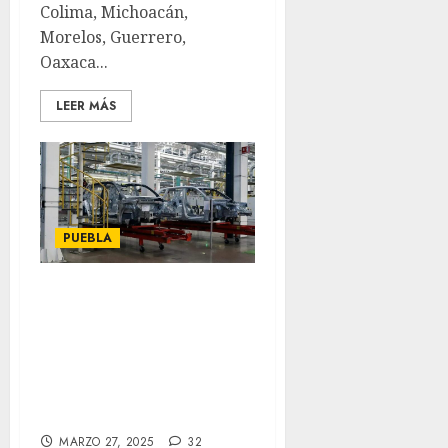
Colima, Michoacán,
Morelos, Guerrero,
Oaxaca...
LEER MÁS
PUEBLA
Arrolla Trump a
129 empresas
automotrices de
Puebla con
arancel del 25%
MARZO 27, 2025
32