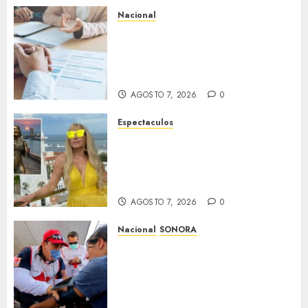
Nacional
Secretaría de Salud descarta
brote activo de ciclosporiasis
en México y pide tranquilidad
a la población
AGOSTO 7, 2026
0
Espectaculos
Yuri dice sentirse
tremendamente emocionada
sobre su estatua que le harán
en Veracruz
AGOSTO 7, 2026
0
Nacional
SONORA
Sonora inicia estrategia
nacional de salud para
migrantes con vacunación y
apoyo psicológico sin
importar su estatus