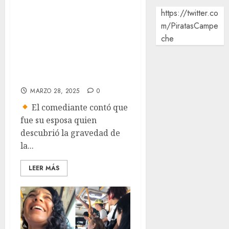
https://twitter.co
diagnosticaron
m/PiratasCampe
cáncer de piel:
che
“Un día me salió
un granito en el
pecho”
MARZO 28, 2025
0
El comediante contó que
fue su esposa quien
descubrió la gravedad de
la...
LEER MÁS