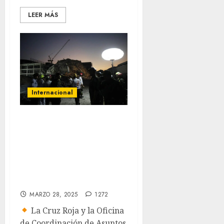
LEER MÁS
Internacional
Terremoto de
magnitud 7.7
sacude Myanmar y
Tailandia: el más
fuerte en un siglo
MARZO 28, 2025
1272
La Cruz Roja y la Oficina
de Coordinación de Asuntos