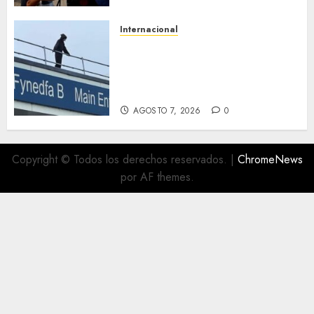
AGOSTO 7, 2026
0
Internacional
Multan a un joven de 26 años
por subirse al tejado de un
hospital disfrazado de «La
Muerte» en Gales
AGOSTO 7, 2026
0
Copyright © Todos los derechos reservados.
|
ChromeNews
por AF themes.