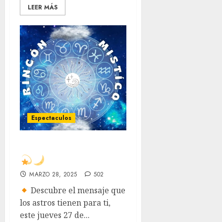
LEER MÁS
Espectaculos
ᖇIᑎᑕÓᑎ ᗰÍᔕTIᑕO
MARZO 28, 2025
502
Descubre el mensaje que
los astros tienen para ti,
este jueves 27 de...