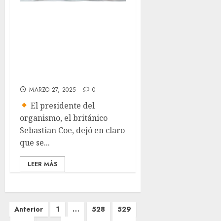
World Athletics
introduce prueba
genética
obligatoria para
mujeres
MARZO 27, 2025
0
El presidente del
organismo, el británico
Sebastian Coe, dejó en claro
que se...
LEER MÁS
Paginación
Anterior
1
…
528
529