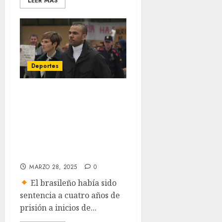
LEER MÁS
Deportes
Tribunal español
anula la condena
por violación del
futbolista Dani
Alves
MARZO 28, 2025
0
El brasileño había sido
sentencia a cuatro años de
prisión a inicios de...