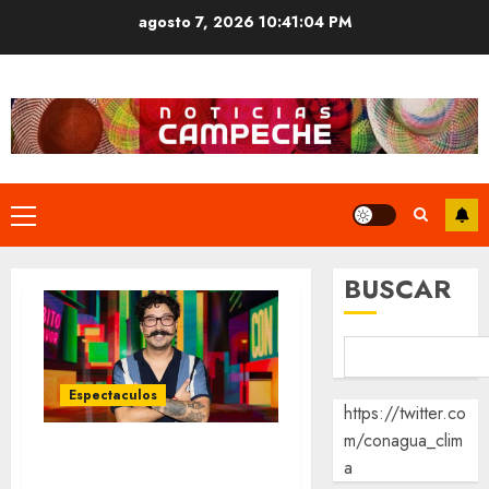
Saltar
agosto 7, 2026
10:41:05 PM
al
contenido
Menú
principal
BUSCAR
Espectaculos
https://twitter.co
m/conagua_clim
Mau Nieto revela
a
que le