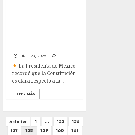
La guerra nunca
es la solución,
México promueve
la paz: Sheinbaum
ante conflicto en
Medio Oriente
JUNIO 23, 2025
0
La Presidenta de México
recordó que la Constitución
es clara respecto a la...
LEER MÁS
Paginación
Anterior
1
…
155
156
de
157
158
159
160
161