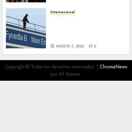
AGOSTO 7, 2026
0
Internacional
Multan a un joven de 26 años
por subirse al tejado de un
hospital disfrazado de «La
Muerte» en Gales
AGOSTO 7, 2026
0
Copyright © Todos los derechos reservados.
|
ChromeNews
por AF themes.