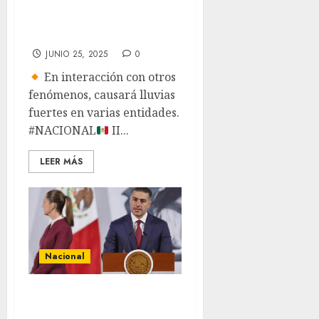
península de
Yucatán
JUNIO 25, 2025
0
En interacción con otros
fenómenos, causará lluvias
fuertes en varias entidades.
#NACIONAL
II...
LEER MÁS
Nacional
Fueron detenidos
22 objetivos