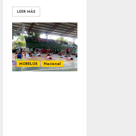
LEER MÁS
MORELOS
Nacional
DIF Cuautla
promueve
activación física
para adultos
mayores en el
Parque Emiliano
Zapata