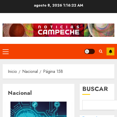
Saltar
agosto 8, 2026
1:16:22 AM
al
contenido
Menú
principal
Inicio
Nacional
Página 158
BUSCAR
Nacional