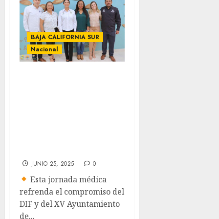
BAJA CALIFORNIA SUR
Nacional
DIF Los Cabos
impulsa salud
visual con jornada
gratuita de
valoración de
cataratas
JUNIO 25, 2025
0
Esta jornada médica
refrenda el compromiso del
DIF y del XV Ayuntamiento
de...