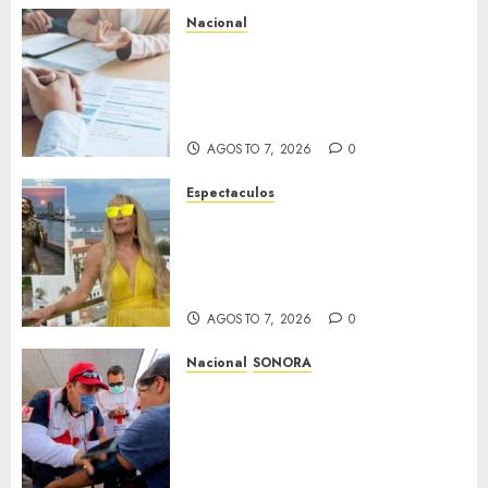
Nacional
Secretaría de Salud descarta
brote activo de ciclosporiasis
en México y pide tranquilidad
a la población
AGOSTO 7, 2026
0
Espectaculos
Yuri dice sentirse
tremendamente emocionada
sobre su estatua que le harán
en Veracruz
AGOSTO 7, 2026
0
Nacional
SONORA
Sonora inicia estrategia
nacional de salud para
migrantes con vacunación y
apoyo psicológico sin
importar su estatus