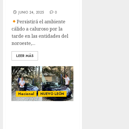
nacional
JUNIO 24, 2025
0
Persistirá el ambiente
cálido a caluroso por la
tarde en las entidades del
noroeste,...
LEER MÁS
Nacional
NUEVO LEÓN
Roban
Lamborghini,
joyas y un millón