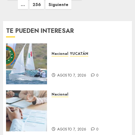
entradas
…
256
Siguiente
TE PUEDEN INTERESAR
Nacional
YUCATÁN
Yucatecos obtienen oro en
vela en Santo Domingo
AGOSTO 7, 2026
0
Nacional
Buscan prohibir la exigencia
generalizada de antecedentes
penales para obtener empleo
en México
AGOSTO 7, 2026
0