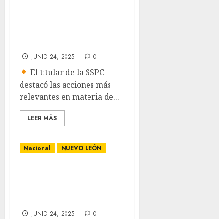
prioritarios en 15
días, informa
García Harfuch
JUNIO 24, 2025
0
El titular de la SSPC
destacó las acciones más
relevantes en materia de...
LEER MÁS
Nacional
NUEVO LEÓN
Captan a puma
cazando un gato
en Monterrey
JUNIO 24, 2025
0