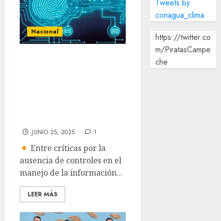
Tweets by
conagua_clima
Nacional
https://twitter.co
m/PiratasCampe
Dan luz verde a
che
control de datos
biométricos;
avalan nueva
CURP y Llave MX
JUNIO 25, 2025
1
Entre críticas por la
ausencia de controles en el
manejo de la información...
LEER MÁS