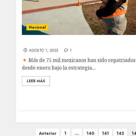
Nacional
México te abraza, pero Trump los regresa
AGOSTO 1, 2025
1
Más de 75 mil mexicanos han sido repatriados
desde enero bajo la estrategia...
LEER MÁS
Paginación
Anterior
1
…
140
141
142
1