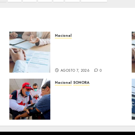
Nacional
Buscan prohibir la
exigencia generalizada de
antecedentes penales para
obtener empleo en México
AGOSTO 7, 2026
0
Nacional
SONORA
Sonora inicia estrategia
nacional de salud para
migrantes con vacunación y
apoyo psicológico sin
importar su estatus
AGOSTO 7, 2026
0