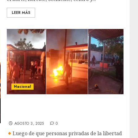
LEER MÁS
Nacional
Estalla un motín en Cereso de Tuxpan en
Veracruz, internos provocan incendios y
disturbios
AGOSTO 3, 2025
0
Luego de que personas privadas de la libertad