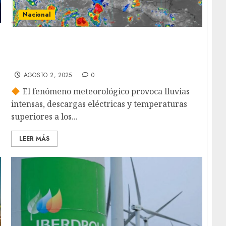
Nacional
Monzón, ondas tropicales y canales de baja
presión desatan tormentas y calor extremo
en gran parte del país
AGOSTO 2, 2025
0
El fenómeno meteorológico provoca lluvias
intensas, descargas eléctricas y temperaturas
superiores a los...
LEER MÁS