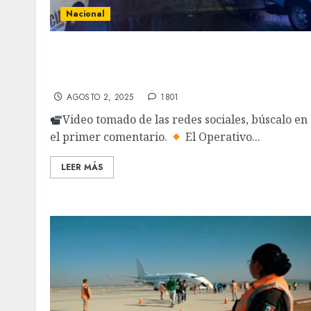
Nacional
Desmantelan centro de espionaje en
Ecatepec: Vinculado a exalcalde y sistema de
seguridad
AGOSTO 2, 2025
1801
Video tomado de las redes sociales, búscalo en
el primer comentario.
El Operativo...
LEER MÁS