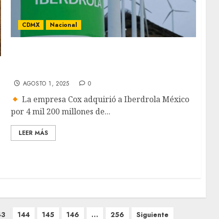
CDMX
Nacional
Iberdrola sale de México por decisión
empresarial, no por algún problema con el
país: Claudia Sheinbaum
AGOSTO 1, 2025
0
La empresa Cox adquirió a Iberdrola México
por 4 mil 200 millones de...
LEER MÁS
43
144
145
146
…
256
Siguiente