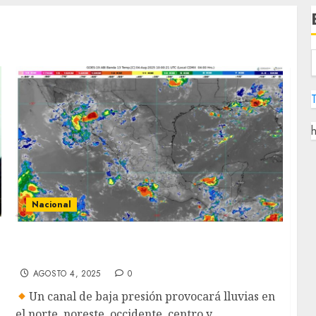
h
Nacional
Pronostican que lloverá en varias regiones
de México
AGOSTO 4, 2025
0
Un canal de baja presión provocará lluvias en
el norte, noreste, occidente, centro y...