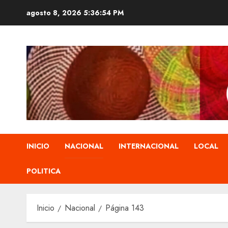
Saltar
agosto 8, 2026
5:36:55 PM
al
contenido
INICIO
NACIONAL
INTERNACIONAL
LOCAL
POLITICA
Inicio
Nacional
Página 143