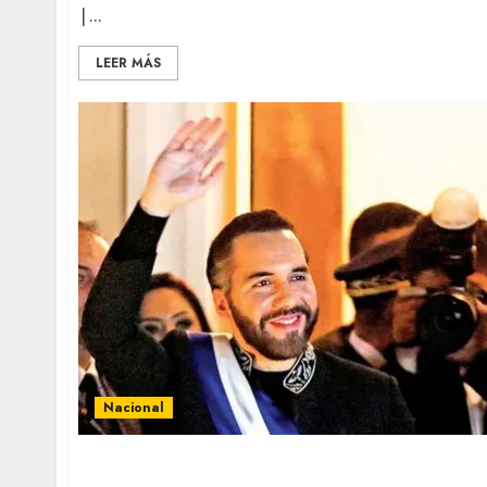
|...
LEER MÁS
Nacional
‘Bukele tiene un proyecto dictatorial’;