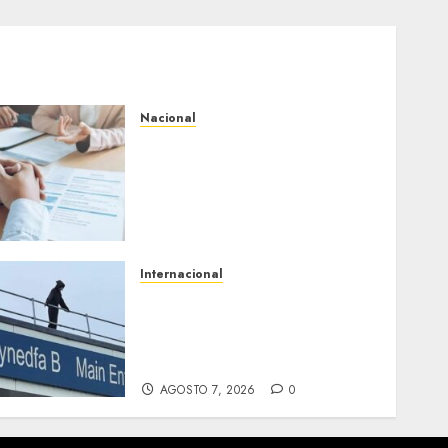
Nacional
Secretaría de Salud
descarta brote activo de
ciclosporiasis en México y
pide tranquilidad a la
población
AGOSTO 7, 2026
0
Internacional
Multan a un joven de 26
años por subirse al tejado
de un hospital disfrazado
de «La Muerte» en Gales
AGOSTO 7, 2026
0