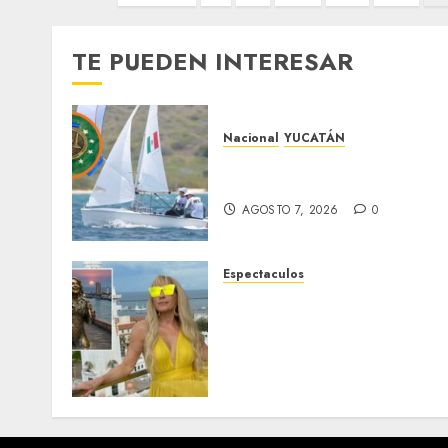
de
entradas
TE PUEDEN INTERESAR
Nacional
YUCATÁN
Yucatecos obtienen oro en
vela en Santo Domingo
AGOSTO 7, 2026
0
Espectaculos
Yuri dice sentirse
tremendamente
emocionada sobre su
estatua que le harán en
Veracruz
AGOSTO 7, 2026
0